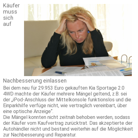
Käufer
muss
sich
auf
Nachbesserung einlassen
Bei dem neu für 29.953 Euro gekauften Kia Sportage 2.0
4WD machte der Käufer mehrere Mängel geltend, z.B. sei
der „iPod-Anschluss der Mittelkonsole funktionslos und die
Einparkhilfe verfüge nicht, wie vertraglich vereinbart, über
eine optische Anzeige“.
Die Mängel konnten nicht zeitnah behoben werden, sodass
der Käufer vom Kaufvertrag zurücktrat. Das akzeptierte der
Autohändler nicht und bestand weiterhin auf die Möglichkeit
zur Nachbesserung und Reparatur.