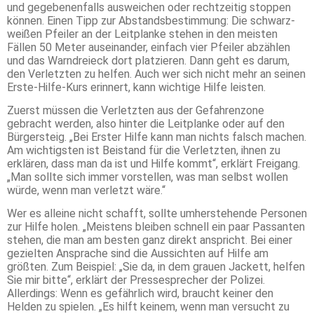
und gegebenenfalls ausweichen oder rechtzeitig stoppen
können. Einen Tipp zur Abstandsbestimmung: Die schwarz-
weißen Pfeiler an der Leitplanke stehen in den meisten
Fällen 50 Meter auseinander, einfach vier Pfeiler abzählen
und das Warndreieck dort platzieren. Dann geht es darum,
den Verletzten zu helfen. Auch wer sich nicht mehr an seinen
Erste-Hilfe-Kurs erinnert, kann wichtige Hilfe leisten.
Zuerst müssen die Verletzten aus der Gefahrenzone
gebracht werden, also hinter die Leitplanke oder auf den
Bürgersteig. „Bei Erster Hilfe kann man nichts falsch machen.
Am wichtigsten ist Beistand für die Verletzten, ihnen zu
erklären, dass man da ist und Hilfe kommt“, erklärt Freigang.
„Man sollte sich immer vorstellen, was man selbst wollen
würde, wenn man verletzt wäre.“
Wer es alleine nicht schafft, sollte umherstehende Personen
zur Hilfe holen. „Meistens bleiben schnell ein paar Passanten
stehen, die man am besten ganz direkt anspricht. Bei einer
gezielten Ansprache sind die Aussichten auf Hilfe am
größten. Zum Beispiel: „Sie da, in dem grauen Jackett, helfen
Sie mir bitte“, erklärt der Pressesprecher der Polizei.
Allerdings: Wenn es gefährlich wird, braucht keiner den
Helden zu spielen. „Es hilft keinem, wenn man versucht zu