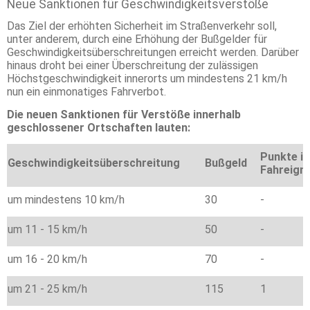
Neue Sanktionen für Geschwindigkeitsverstöße
Das Ziel der erhöhten Sicherheit im Straßenverkehr soll,
unter anderem, durch eine Erhöhung der Bußgelder für
Geschwindigkeitsüberschreitungen erreicht werden. Darüber
hinaus droht bei einer Überschreitung der zulässigen
Höchstgeschwindigkeit innerorts um mindestens 21 km/h
nun ein einmonatiges Fahrverbot.
Die neuen Sanktionen für Verstöße innerhalb
geschlossener Ortschaften lauten:
Punkte i
Geschwindigkeitsüberschreitung
Bußgeld
Fahreign
um mindestens 10 km/h
30
-
um 11 - 15 km/h
50
-
um 16 - 20 km/h
70
-
um 21 - 25 km/h
115
1