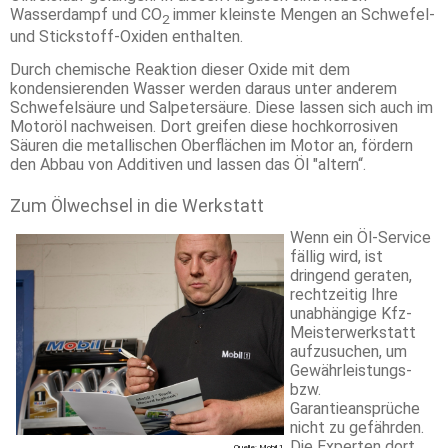
Wasserdampf und CO
immer kleinste Mengen an Schwefel-
2
und Stickstoff-Oxiden enthalten.
Durch chemische Reaktion dieser Oxide mit dem
kondensierenden Wasser werden daraus unter anderem
Schwefelsäure und Salpetersäure. Diese lassen sich auch im
Motoröl nachweisen. Dort greifen diese hochkorrosiven
Säuren die metallischen Oberflächen im Motor an, fördern
den Abbau von Additiven und lassen das Öl "altern“.
Zum Ölwechsel in die Werkstatt
Wenn ein Öl-Service
fällig wird, ist
dringend geraten,
rechtzeitig Ihre
unabhängige Kfz-
Meisterwerkstatt
aufzusuchen, um
Gewährleistungs-
bzw.
Garantieansprüche
nicht zu gefährden.
Die Experten dort
Quelle: Mobil 1