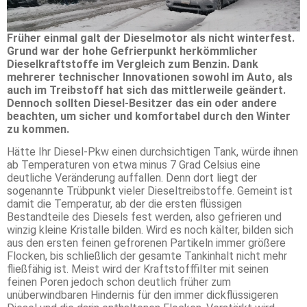
Früher einmal galt der Dieselmotor als nicht winterfest.
Grund war der hohe Gefrierpunkt herkömmlicher
Dieselkraftstoffe im Vergleich zum Benzin. Dank
mehrerer technischer Innovationen sowohl im Auto, als
auch im Treibstoff hat sich das mittlerweile geändert.
Dennoch sollten Diesel-Besitzer das ein oder andere
beachten, um sicher und komfortabel durch den Winter
zu kommen.
Hätte Ihr Diesel-Pkw einen durchsichtigen Tank, würde ihnen
ab Temperaturen von etwa minus 7 Grad Celsius eine
deutliche Veränderung auffallen. Denn dort liegt der
sogenannte Trübpunkt vieler Dieseltreibstoffe. Gemeint ist
damit die Temperatur, ab der die ersten flüssigen
Bestandteile des Diesels fest werden, also gefrieren und
winzig kleine Kristalle bilden. Wird es noch kälter, bilden sich
aus den ersten feinen gefrorenen Partikeln immer größere
Flocken, bis schließlich der gesamte Tankinhalt nicht mehr
fließfähig ist. Meist wird der Kraftstofffilter mit seinen
feinen Poren jedoch schon deutlich früher zum
unüberwindbaren Hindernis für den immer dickflüssigeren