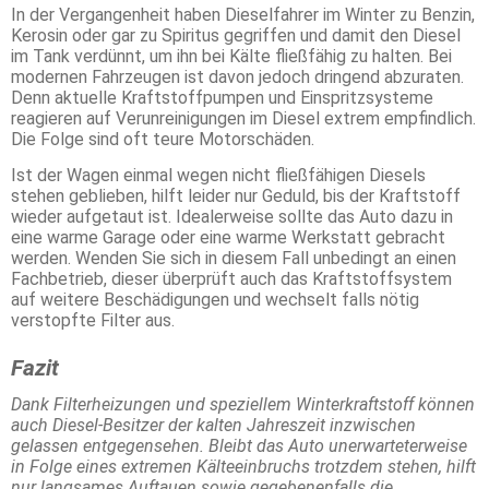
In der Vergangenheit haben Dieselfahrer im Winter zu Benzin,
Kerosin oder gar zu Spiritus gegriffen und damit den Diesel
im Tank verdünnt, um ihn bei Kälte fließfähig zu halten. Bei
modernen Fahrzeugen ist davon jedoch dringend abzuraten.
Denn aktuelle Kraftstoffpumpen und Einspritzsysteme
reagieren auf Verunreinigungen im Diesel extrem empfindlich.
Die Folge sind oft teure Motorschäden.
Ist der Wagen einmal wegen nicht fließfähigen Diesels
stehen geblieben, hilft leider nur Geduld, bis der Kraftstoff
wieder aufgetaut ist. Idealerweise sollte das Auto dazu in
eine warme Garage oder eine warme Werkstatt gebracht
werden. Wenden Sie sich in diesem Fall unbedingt an einen
Fachbetrieb, dieser überprüft auch das Kraftstoffsystem
auf weitere Beschädigungen und wechselt falls nötig
verstopfte Filter aus.
Fazit
Dank Filterheizungen und speziellem Winterkraftstoff können
auch Diesel-Besitzer der kalten Jahreszeit inzwischen
gelassen entgegensehen. Bleibt das Auto unerwarteterweise
in Folge eines extremen Kälteeinbruchs trotzdem stehen, hilft
nur langsames Auftauen sowie gegebenenfalls die