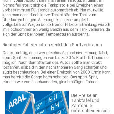
Nur in voller Absicht kann man einen Tank „überfüllen“. Im
Normalfall stellt sich die Tankpistole bei Erreichen eines
vorbestimmten Füllstands automatisch ab. Nur mutwillig
kann man dann durch kurze Tankstöße den Tank zum
Überlaufen bringen. Allerdings kann ein komplett
vollgetankter Wagen bei extremer Hitzeeinstrahlung, wie z.B.
im Hochsommer ein wenig Benzin aus dem Tank verlieren, da
sich der Sprit bei hohen Temperaturen ausdehnt.
Richtiges Fahrverhalten senkt den Spritverbrauch
Das ist richtig, denn wer gleichmäßig und niedertourig fährt,
spart Sprit. Einsparungen von bis zu 30 % Kraftstoff sind so
möglich. Nach dem Starten des Autos sollte man direkt
losfahren, alsbald in den nächsthöheren Gang schalten und
zügig beschleunigen. Bei einer Drehzahl von 2000 U/min kann
man bereits die Gänge hoch schalten. Das spart Sprit,
ebenso wie vorausschauendes, gleichmäßiges Fahren.
Die Preise an
Tanktafel und
Zapfsäule
unterscheiden sich.