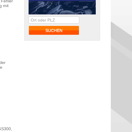
 Fehler
g mit
der
ne
GS300,