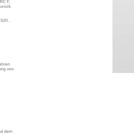
RC F,
zurück
S20...
ahren
ßung von
und dem