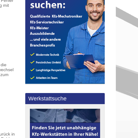
 Fehler
g mit
 die
wechsel
 zum
Werkstattsuche
urück in