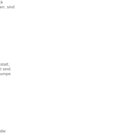
ck
en, sind
tatt,
t sind.
 Pumpe
die