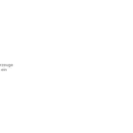
-
hrzeuge
 ein