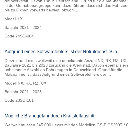
die Werkstatt. Davon 138 in Deutschland. Grund für die Maßnahme:
in der Getriebebaugruppe kann dazu führen, dass sich das Fahrzeu
bis zu 6 km/h vorwärts bewegt, obwoh
...
Modell
LX
Baujahr
2021 - 2024
Code
24SD-004
Aufgrund eines Softwarefehlers ist der Notrufdienst eCa...
Derzeit ruft Lexus weltweit eine unbekannte Anzahl NX, RX, RZ, UX 
Baujahre 2021 bis 2023 zurück in die Werkstatt. Davon ebenfalls ei
unbekannte Anzahl an Fahrzeugen in Deutschland. Grund für die
Maßnahme ist, dass Aufgrund eines Softwarefehlers der
...
Modell
NX, RX, RZ, UX
Baujahr
2021 - 2023
Code
23SD-101
Mögliche Brandgefahr durch Kraftstoffaustritt
Weltweit müssen 245.000 Lexus mit den Modellen GS-F GS200T / 