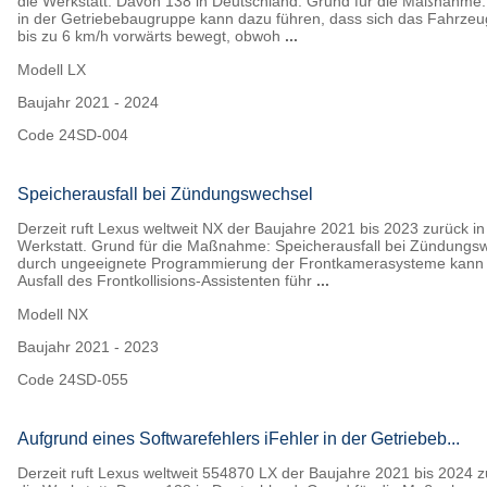
die Werkstatt. Davon 138 in Deutschland. Grund für die Maßnahme:
in der Getriebebaugruppe kann dazu führen, dass sich das Fahrzeu
bis zu 6 km/h vorwärts bewegt, obwoh
...
Modell
LX
Baujahr
2021 - 2024
Code
24SD-004
Speicherausfall bei Zündungswechsel
Derzeit ruft Lexus weltweit NX der Baujahre 2021 bis 2023 zurück in
Werkstatt. Grund für die Maßnahme: Speicherausfall bei Zündungs
durch ungeeignete Programmierung der Frontkamerasysteme kann
Ausfall des Frontkollisions-Assistenten führ
...
Modell
NX
Baujahr
2021 - 2023
Code
24SD-055
Aufgrund eines Softwarefehlers iFehler in der Getriebeb...
Derzeit ruft Lexus weltweit 554870 LX der Baujahre 2021 bis 2024 z