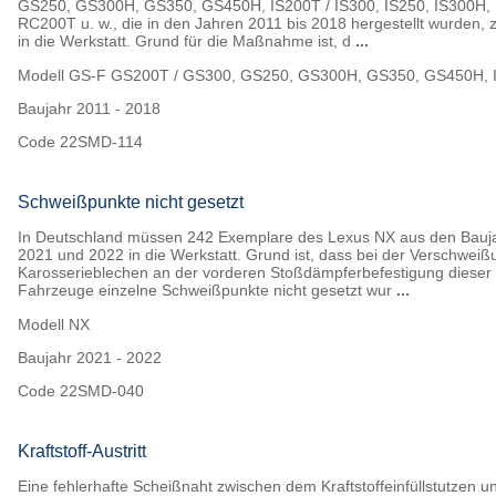
GS250, GS300H, GS350, GS450H, IS200T / IS300, IS250, IS300H, 
RC200T u. w., die in den Jahren 2011 bis 2018 hergestellt wurden, 
in die Werkstatt. Grund für die Maßnahme ist, d
...
Modell
GS-F GS200T / GS300, GS250, GS300H, GS350, GS450H, I
Baujahr
2011 - 2018
Code
22SMD-114
Schweißpunkte nicht gesetzt
In Deutschland müssen 242 Exemplare des Lexus NX aus den Bauj
2021 und 2022 in die Werkstatt. Grund ist, dass bei der Verschwei
Karosserieblechen an der vorderen Stoßdämpferbefestigung dieser
Fahrzeuge einzelne Schweißpunkte nicht gesetzt wur
...
Modell
NX
Baujahr
2021 - 2022
Code
22SMD-040
Kraftstoff-Austritt
Eine fehlerhafte Scheißnaht zwischen dem Kraftstoffeinfüllstutzen 