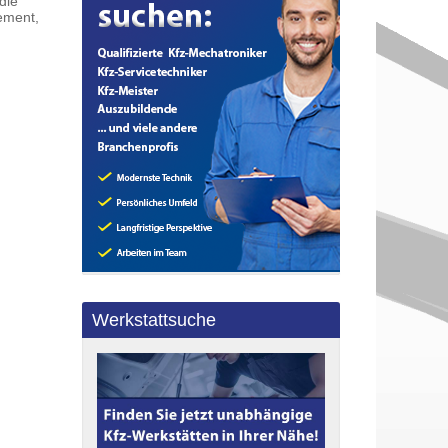
die
ement,
Werkstattsuche