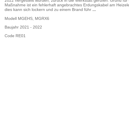
2022 hergestellt wurden, zurück in die Werkstatt gerufen. Grund für 
Maßnahme ist ein fehlerhaft angebrachtes Erdungskabel am Heizel
dies kann sich lockern und zu einem Brand führ
...
Modell
MGEHS, MGRX6
Baujahr
2021 - 2022
Code
RE01