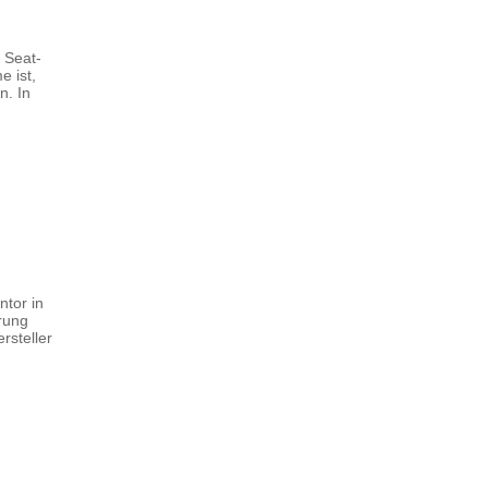
 Seat-
e ist,
n. In
tor in
erung
rsteller