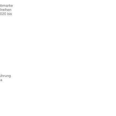
Submarke
lreihen
020 bis
rührung
da