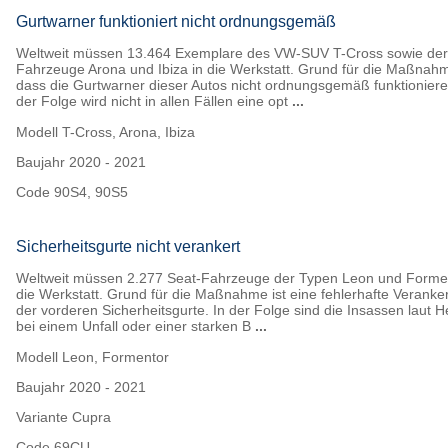
Gurtwarner funktioniert nicht ordnungsgemäß
Weltweit müssen 13.464 Exemplare des VW-SUV T-Cross sowie der
Fahrzeuge Arona und Ibiza in die Werkstatt. Grund für die Maßnahm
dass die Gurtwarner dieser Autos nicht ordnungsgemäß funktioniere
der Folge wird nicht in allen Fällen eine opt
...
Modell
T-Cross, Arona, Ibiza
Baujahr
2020 - 2021
Code
90S4, 90S5
Sicherheitsgurte nicht verankert
Weltweit müssen 2.277 Seat-Fahrzeuge der Typen Leon und Formen
die Werkstatt. Grund für die Maßnahme ist eine fehlerhafte Verank
der vorderen Sicherheitsgurte. In der Folge sind die Insassen laut He
bei einem Unfall oder einer starken B
...
Modell
Leon, Formentor
Baujahr
2020 - 2021
Variante
Cupra
Code
69CU