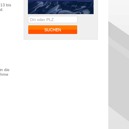
013 bis
d.
in die
nahme