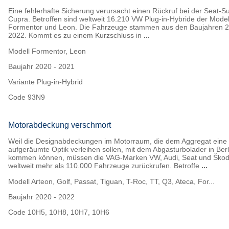
Eine fehlerhafte Sicherung verursacht einen Rückruf bei der Seat-
Cupra. Betroffen sind weltweit 16.210 VW Plug-in-Hybride der Model
Formentor und Leon. Die Fahrzeuge stammen aus den Baujahren 2
2022. Kommt es zu einem Kurzschluss in
...
Modell
Formentor, Leon
Baujahr
2020 - 2021
Variante
Plug-in-Hybrid
Code
93N9
Motorabdeckung verschmort
Weil die Designabdeckungen im Motorraum, die dem Aggregat eine
aufgeräumte Optik verleihen sollen, mit dem Abgasturbolader in Be
kommen können, müssen die VAG-Marken VW, Audi, Seat und Ško
weltweit mehr als 110.000 Fahrzeuge zurückrufen. Betroffe
...
Modell
Arteon, Golf, Passat, Tiguan, T-Roc, TT, Q3, Ateca, For...
Baujahr
2020 - 2022
Code
10H5, 10H8, 10H7, 10H6