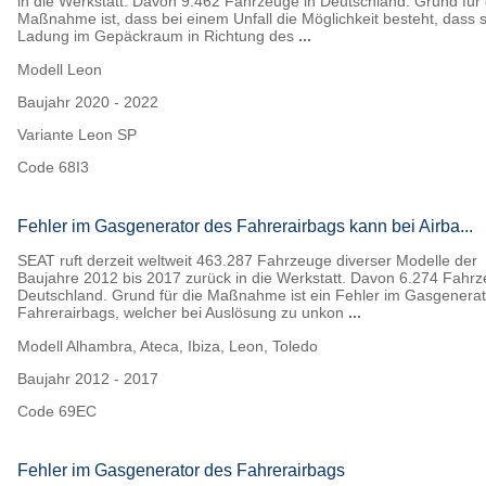
in die Werkstatt. Davon 9.462 Fahrzeuge in Deutschland. Grund für 
Maßnahme ist, dass bei einem Unfall die Möglichkeit besteht, dass s
Ladung im Gepäckraum in Richtung des
...
Modell
Leon
Baujahr
2020 - 2022
Variante
Leon SP
Code
68I3
Fehler im Gasgenerator des Fahrerairbags kann bei Airba...
SEAT ruft derzeit weltweit 463.287 Fahrzeuge diverser Modelle der
Baujahre 2012 bis 2017 zurück in die Werkstatt. Davon 6.274 Fahrz
Deutschland. Grund für die Maßnahme ist ein Fehler im Gasgenerat
Fahrerairbags, welcher bei Auslösung zu unkon
...
Modell
Alhambra, Ateca, Ibiza, Leon, Toledo
Baujahr
2012 - 2017
Code
69EC
Fehler im Gasgenerator des Fahrerairbags