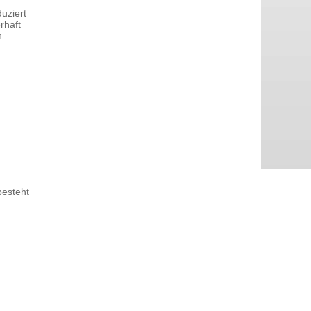
uziert
rhaft
n
besteht