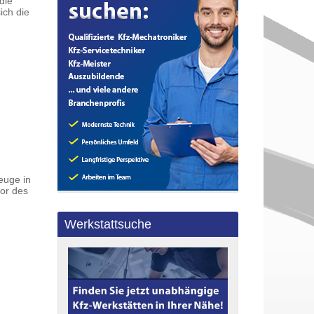
die
ich die
euge in
or des
Werkstattsuche