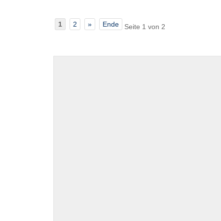
1
2
»
Ende
Seite 1 von 2