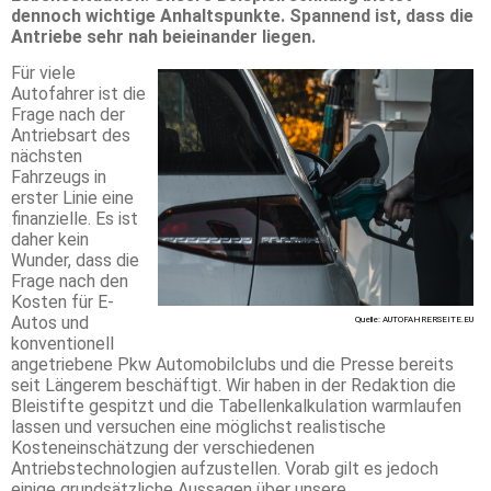
dennoch wichtige Anhaltspunkte. Spannend ist, dass die
Antriebe sehr nah beieinander liegen.
Für viele
Autofahrer ist die
Frage nach der
Antriebsart des
nächsten
Fahrzeugs in
erster Linie eine
finanzielle. Es ist
daher kein
Wunder, dass die
Frage nach den
Kosten für E-
Autos und
Quelle: AUTOFAHRERSEITE.EU
konventionell
angetriebene Pkw Automobilclubs und die Presse bereits
seit Längerem beschäftigt. Wir haben in der Redaktion die
Bleistifte gespitzt und die Tabellenkalkulation warmlaufen
lassen und versuchen eine möglichst realistische
Kosteneinschätzung der verschiedenen
Antriebstechnologien aufzustellen. Vorab gilt es jedoch
einige grundsätzliche Aussagen über unsere