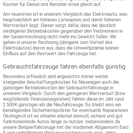
Kosten für Diesel und Benziner etwa gleich auf.
Am teuersten ist in unserem Vergleich das Elektroauto, was
hauptsächlich am höheren Listenpreis und damit höheren
Wertverlust liegt. Dieser sorgt dafür, dass die deutlich
niedrigeren Betriebskosten gegenüber den Verbrennern in
der Gesamtrechnung nicht mehr ins Gewicht fallen. Wir
gehen in unserer Rechnung (übrigens zum Vorteil des
Elektroautos) davon aus, dass die Umweltprämie keinen
Einfluss auf den Restwert des Fahrzeugs hat.
Gebrauchtfahrzeuge fahren ebenfalls günstig
Besonders erfreulich sind angesichts immer weiter
steigender Anschaffungskosten für Neuwagen auch die
günstigen Betriebskosten der Gebrauchtfahrzeuge in
unserem Vergleich. Durch den geringeren Wertverlust (bzw.
wegfallende Finanzierungsraten) fahren diese im Jahr rund
2.500€ günstiger als die Neufahrzeuge. So bleibt also ein
beruhigendes Sicherheitspolster für eventuelle Reparaturen.
Ökologisch ist es ohnehin allemal sinnvoll, sichere und gut
funktionierende Autos lange zu nutzen. Insbesondere da
unsere Beispielfahrzeuge mit der modernen Abgasnorm Euro
5 und vorbildlichem Wartungszustand noch viele Jahre