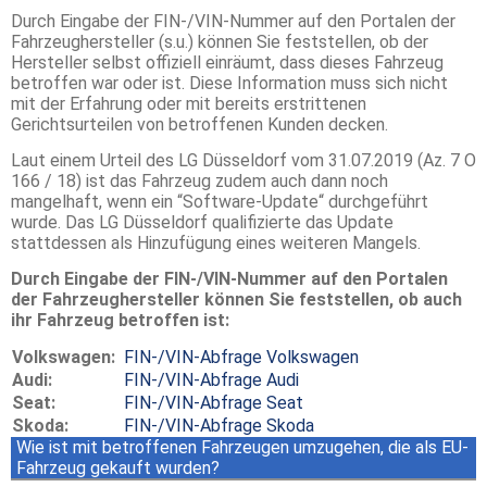
Durch Eingabe der FIN-/VIN-Nummer auf den Portalen der
Fahrzeughersteller (s.u.) können Sie feststellen, ob der
Hersteller selbst offiziell einräumt, dass dieses Fahrzeug
betroffen war oder ist. Diese Information muss sich nicht
mit der Erfahrung oder mit bereits erstrittenen
Gerichtsurteilen von betroffenen Kunden decken.
Laut einem Urteil des LG Düsseldorf vom 31.07.2019 (Az. 7 O
166 / 18) ist das Fahrzeug zudem auch dann noch
mangelhaft, wenn ein “Software-Update“ durchgeführt
wurde. Das LG Düsseldorf qualifizierte das Update
stattdessen als Hinzufügung eines weiteren Mangels.
Durch Eingabe der FIN-/VIN-Nummer auf den Portalen
der Fahrzeughersteller können Sie feststellen, ob auch
ihr Fahrzeug betroffen ist:
Volkswagen:
FIN-/VIN-Abfrage Volkswagen
Audi:
FIN-/VIN-Abfrage Audi
Seat:
FIN-/VIN-Abfrage Seat
Skoda:
FIN-/VIN-Abfrage Skoda
Wie ist mit betroffenen Fahrzeugen umzugehen, die als EU-
Fahrzeug gekauft wurden?