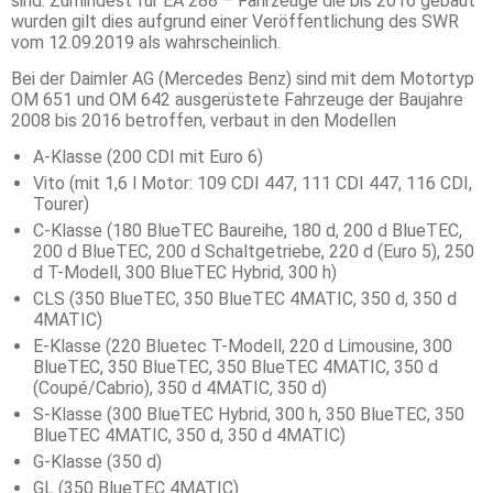
sind. Zumindest für EA 288 – Fahrzeuge die bis 2016 gebaut
wurden gilt dies aufgrund einer Veröffentlichung des SWR
vom 12.09.2019 als wahrscheinlich.
Bei der Daimler AG (Mercedes Benz) sind mit dem Motortyp
OM 651 und OM 642 ausgerüstete Fahrzeuge der Baujahre
2008 bis 2016 betroffen, verbaut in den Modellen
A-Klasse (200 CDI mit Euro 6)
Vito (mit 1,6 l Motor: 109 CDI 447, 111 CDI 447, 116 CDI,
Tourer)
C-Klasse (180 BlueTEC Baureihe, 180 d, 200 d BlueTEC,
200 d BlueTEC, 200 d Schaltgetriebe, 220 d (Euro 5), 250
d T-Modell, 300 BlueTEC Hybrid, 300 h)
CLS (350 BlueTEC, 350 BlueTEC 4MATIC, 350 d, 350 d
4MATIC)
E-Klasse (220 Bluetec T-Modell, 220 d Limousine, 300
BlueTEC, 350 BlueTEC, 350 BlueTEC 4MATIC, 350 d
(Coupé/Cabrio), 350 d 4MATIC, 350 d)
S-Klasse (300 BlueTEC Hybrid, 300 h, 350 BlueTEC, 350
BlueTEC 4MATIC, 350 d, 350 d 4MATIC)
G-Klasse (350 d)
GL (350 BlueTEC 4MATIC)