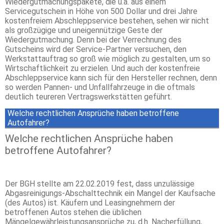
Wiedergutmachungspakete, die u.a. aus einem
Servicegutschein in Höhe von 500 Dollar und drei Jahre
kostenfreiem Abschleppservice bestehen, sehen wir nicht
als großzügige und uneigennützige Geste der
Wiedergutmachung. Denn bei der Verrechnung des
Gutscheins wird der Service-Partner versuchen, den
Werkstattauftrag so groß wie möglich zu gestalten, um so
Wirtschaftlichkeit zu erzielen. Und auch der kostenfreie
Abschleppservice kann sich für den Hersteller rechnen, denn
so werden Pannen- und Unfallfahrzeuge in die oftmals
deutlich teureren Vertragswerkstätten geführt.
Welche rechtlichen Ansprüche haben betroffene
Autofahrer?
Welche rechtlichen Ansprüche haben
betroffene Autofahrer?
Der BGH stellte am 22.02.2019 fest, dass unzulässige
Abgasreinigungs-Abschalttechnik ein Mangel der Kaufsache
(des Autos) ist. Käufern und Leasingnehmern der
betroffenen Autos stehen die üblichen
Mängelgewährleistungsansprüche zu, d.h. Nacherfüllung,