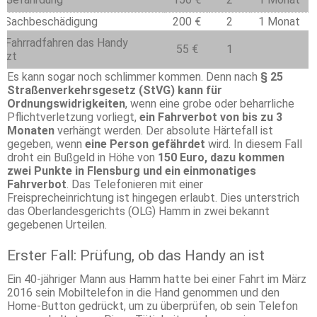
mit Sachbeschädigung
200 €
2
1 Monat
 Fahrradfahren das Handy
55 €
1
tzt
Es kann sogar noch schlimmer kommen. Denn nach
§ 25
Straßenverkehrsgesetz (StVG) kann für
Ordnungswidrigkeiten
, wenn eine grobe oder beharrliche
Pflichtverletzung vorliegt,
ein Fahrverbot von bis zu 3
Monaten
verhängt werden. Der absolute Härtefall ist
gegeben, wenn
eine Person gefährdet
wird. In diesem Fall
droht ein Bußgeld in Höhe von
150 Euro, dazu kommen
zwei Punkte in Flensburg und ein einmonatiges
Fahrverbot
. Das Telefonieren mit einer
Freisprecheinrichtung ist hingegen erlaubt. Dies unterstrich
das Oberlandesgerichts (OLG) Hamm in zwei bekannt
gegebenen Urteilen.
Erster Fall: Prüfung, ob das Handy an ist
Ein 40-jähriger Mann aus Hamm hatte bei einer Fahrt im März
2016 sein Mobiltelefon in die Hand genommen und den
Home-Button gedrückt, um zu überprüfen, ob sein Telefon