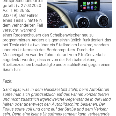
entsprechendes Urteil
gefällt (v. 27.03.2020
AZ.: 1 Rb 36 Ss
832/19). Der Fahrer
eines Tesla 3 hatte in
dem verhandelten Fall
versucht, während
eines Regenschauers den Scheibenwischer neu zu
programmieren. Anders als gemeinhin üblich funktioniert das
bei Tesla nicht etwa über ein Stellrad am Lenkrad, sondern
über ein Untermenü des Bordcomputers. Durch die
Menüeingaben war der Fahrer derart vom Straßenverkehr
abgelenkt worden, dass er von der Fahrbahn abkam,
Straßenzeichen beschädigte und anschließend gegen einen
Baum fuhr.
Fazit:
Ganz egal, was in dem Gesetzestext steht, beim Autofahren
sollte man sich grundsätzlich auf das Fahren konzentrieren
und nicht zusätzlich irgendwelche Gegenstände in der Hand
halten oder unentwegt den Autobildschirm bedienen. Der
Fokus sollte voll und ganz auf der Straße und dem Verkehr
sein. Denn eine kleine Unaufmerksamkeit kann verheerende