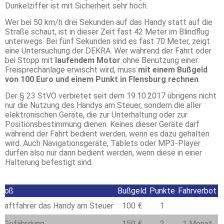
Dunkelziffer ist mit Sicherheit sehr hoch.
Wer bei 50 km/h drei Sekunden auf das Handy statt
auf die
Straße
schaut, ist in dieser Zeit fast 42 Meter im Blindflug
unterwegs. Bei fünf Sekunden sind es fast 70 Meter, zeigt
eine Untersuchung der DEKRA. Wer während der Fahrt oder
bei Stopp mit
laufendem Motor
ohne Benutzung einer
Freisprechanlage erwischt wird, muss
mit einem Bußgeld
von 100 Euro und einem Punkt in Flensburg rechnen
.
Der § 23 StVO verbietet seit dem 19.10.2017 übrigens nicht
nur die Nutzung des Handys am Steuer, sondern die aller
elektronischen Geräte, die zur Unterhaltung oder zur
Positionsbestimmung dienen. Keines dieser Geräte darf
während der Fahrt bedient werden, wenn es dazu gehalten
wird. Auch Navigationsgeräte, Tablets oder MP3-Player
dürfen also nur dann bedient werden, wenn diese in einer
Halterung befestigt sind.
stoß
Bußgeld
Punkte
Fahrverbot
Kraftfahrer das Handy am Steuer
100 €
1
mit Gefährdung
150 €
2
1 Monat