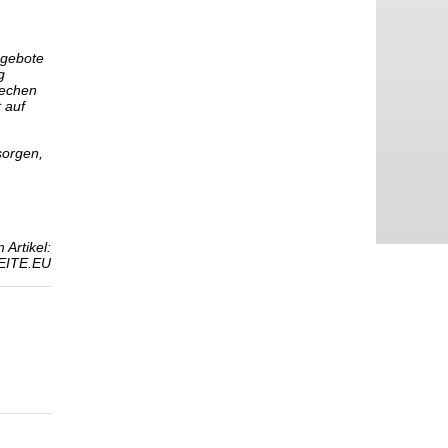
ngebote
g
rechen
 auf
sorgen,
 Artikel:
EITE.EU