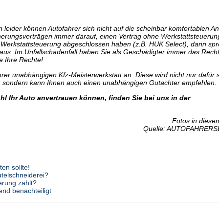
 leider können Autofahrer sich nicht auf die scheinbar komfortablen A
icherungsverträgen immer darauf, einen Vertrag ohne Werkstattsteuerun
it Werkstattsteuerung abgeschlossen haben (z.B. HUK Select), dann sp
aus. Im Unfallschadenfall haben Sie als Geschädigter immer das Recht
e Ihre Rechte!
Ihrer unabhängigen Kfz-Meisterwerkstatt an. Diese wird nicht nur dafür 
en, sondern kann Ihnen auch einen unabhängigen Gutachter empfehlen.
l Ihr Auto anvertrauen können, finden Sie bei uns in der
Fotos in diesem
Quelle: AUTOFAHRERS
en sollte!
utelschneiderei?
erung zahlt?
nd benachteiligt