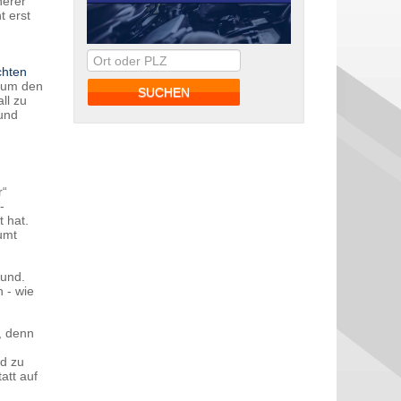
herer
t erst
chten
e um den
ll zu
und
r“
-
 hat.
umt
rund.
 - wie
, denn
nd zu
att auf