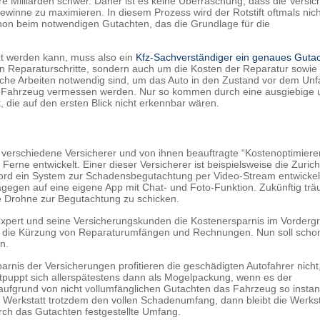
re Milliarden schwer. Daher ist es keine Überraschung, dass die Versic
winne zu maximieren. In diesem Prozess wird der Rotstift oftmals nich
chon beim notwendigen Gutachten, das die Grundlage für die
zt werden kann, muss also ein
Kfz-Sachverständiger ein genaues Guta
gen Reparaturschritte, sondern auch um die Kosten der Reparatur sowi
che Arbeiten notwendig sind, um das Auto in den Zustand vor dem Unfa
as Fahrzeug vermessen werden. Nur so kommen durch eine ausgiebige 
die auf den ersten Blick nicht erkennbar wären.
verschiedene Versicherer und von ihnen beauftragte “Kostenoptimiere
ne entwickelt. Einer dieser Versicherer ist beispielsweise die Zurich
rd ein System zur Schadensbegutachtung per Video-Stream entwickelt
gegen auf eine eigene App mit Chat- und Foto-Funktion. Zukünftig trä
ne Drohne zur Begutachtung zu schicken.
l€xpert und seine Versicherungskunden die Kostenersparnis im Vorderg
f die Kürzung von Reparaturumfängen und Rechnungen. Nun soll schon
n.
rnis der Versicherungen profitieren die geschädigten Autofahrer nicht
tpuppt sich allerspätestens dann als Mogelpackung, wenn es der
 aufgrund von nicht vollumfänglichen Gutachten das Fahrzeug so insta
ie Werkstatt trotzdem den vollen Schadenumfang, dann bleibt die Werkst
urch das Gutachten festgestellte Umfang.