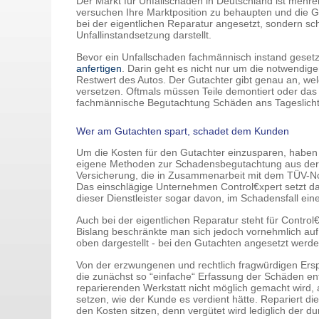
Der Markt für Unfallschäden in Deutschland ist mehre
versuchen Ihre Marktposition zu behaupten und die Ge
bei der eigentlichen Reparatur angesetzt, sondern s
Unfallinstandsetzung darstellt.
Bevor ein Unfallschaden fachmännisch instand geset
anfertigen
. Darin geht es nicht nur um die notwendi
Restwert des Autos. Der Gutachter gibt genau an, wel
versetzen. Oftmals müssen Teile demontiert oder d
fachmännische Begutachtung Schäden ans Tageslicht, 
Wer am Gutachten spart, schadet dem Kunden
Um die Kosten für den Gutachter einzusparen, haben 
eigene Methoden zur Schadensbegutachtung aus der Fer
Versicherung, die in Zusammenarbeit mit dem TÜV-No
Das einschlägige Unternehmen Control€xpert setzt da
dieser Dienstleister sogar davon, im Schadensfall ei
Auch bei der eigentlichen Reparatur steht für Contro
Bislang beschränkte man sich jedoch vornehmlich au
oben dargestellt - bei den Gutachten angesetzt werde
Von der erzwungenen und rechtlich fragwürdigen Erspa
die zunächst so “einfache“ Erfassung der Schäden en
reparierenden Werkstatt nicht möglich gemacht wird,
setzen, wie der Kunde es verdient hätte. Repariert d
den Kosten sitzen, denn vergütet wird lediglich der d