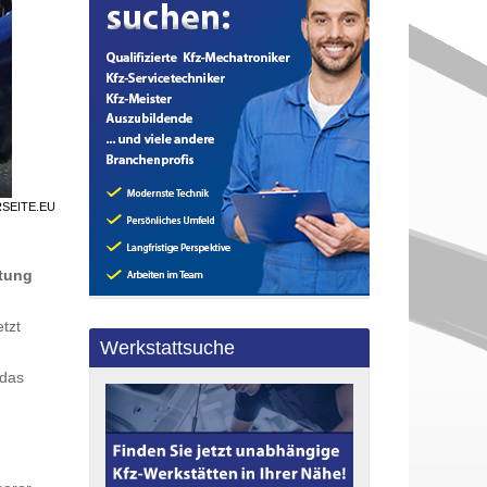
RSEITE.EU
htung
etzt
Werkstattsuche
 das