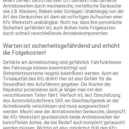
einem Defekt betroffen sein. Oft bemerkt man defekte
Antriebswellen durch mechanische, metallische Geräusche
wie z.B. Klackern, Reiben oder Schlagen. Unabhängig von der
Art des Geräusches ist dann ein sofortiges Aufsuchen einer
Kfz-Werkstatt unabdingbar. Nicht nur, dass ihre persönliche
Sicherheit gefährdet ist, auch drohen hohe Folgekosten
durch schnell verschleißende Antriebskomponenten.
Warten ist sicherheitsgefährdend und erhöht
die Folgekosten!
Defekte am Antriebsstrang sind gefährlich. Fahrfunktionen
des Fahrzeugs können beeinträchtigt und
Sicherheitssysteme negativ beeinflusst werden. Auch ein
Totalausfall des Kfz droht! Hier ist also Gefahr für die
Gesundheit des Autofahrers gegeben. Die Kosten der
Reparatur potenzieren sich, je länger man mit den
verschlissenen Teilen fährt. Vielfach ist, laut Einschätzung
des Automobilzulieferers SKF, ein Gleichlaufgelenk an der
Antriebswelle verschlissen und muss ausgewechselt
werden. Macht eine der Antriebswellen Geräusche, überprüft
die Kfz-Werkstatt grundsätzlich beide Antriebswellen der
betroffenen Achse, die bei Bedarf auch komplett getauscht
werden müssen. Wichtig ist also, möglichst früh den Kfz-