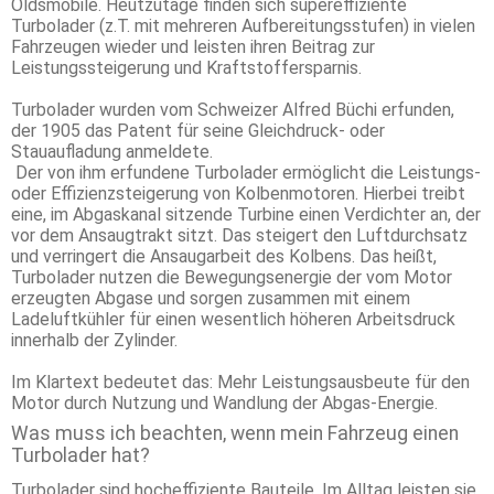
Oldsmobile. Heutzutage finden sich supereffiziente
Turbolader (z.T. mit mehreren Aufbereitungsstufen) in vielen
Fahrzeugen wieder und leisten ihren Beitrag zur
Leistungssteigerung und Kraftstoffersparnis.
Turbolader wurden vom Schweizer Alfred Büchi erfunden,
der 1905 das Patent für seine Gleichdruck- oder
Stauaufladung anmeldete.
Der von ihm erfundene Turbolader ermöglicht die Leistungs-
oder Effizienzsteigerung von Kolbenmotoren. Hierbei treibt
eine, im Abgaskanal sitzende Turbine einen Verdichter an, der
vor dem Ansaugtrakt sitzt. Das steigert den Luftdurchsatz
und verringert die Ansaugarbeit des Kolbens. Das heißt,
Turbolader nutzen die Bewegungsenergie der vom Motor
erzeugten Abgase und sorgen zusammen mit einem
Ladeluftkühler für einen wesentlich höheren Arbeitsdruck
innerhalb der Zylinder.
Im Klartext bedeutet das: Mehr Leistungsausbeute für den
Motor durch Nutzung und Wandlung der Abgas-Energie.
Was muss ich beachten, wenn mein Fahrzeug einen
Turbolader hat?
Turbolader sind hocheffiziente Bauteile. Im Alltag leisten sie