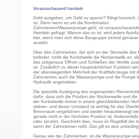
Vorausschauend handeln
Geld ausgeben, um Geld zu sparen? Klingt komisch, i
so. Denn wenn es um die Kombination
Zahnriemen/Wasserpumpe geht, ist vorausschauend
Handeln gefragt. Warum das so ist, wird jedem Autofa
klar, wenn man sich diese Baugruppe einmal genauer
ansieht.
Über den Zahnriemen, der sich an der Stirnseite des
befindet, treibt die Kurbelwelle die Nockenwelle an, di
das zeitgenaue Öffnen und Schließen der Ventile zus
ist. Zusätzlich zu dieser hauptsächlichen Funktion wir
der überwiegenden Mehrheit der Kraftfahrzeuge mit 
Zahnriemen auch die Wasserpumpe und die Pumpe fü
Hydraulik angetrieben.
Die spezielle Auslegung des sogenannten Riementrie
dafür, dass sich die Position der Nockenwelle und die 
der Kurbelwelle immer in einem gleichbleibenden Verh
stehen- und dieser Umstand ist wichtig für das Überle
Brennraum eingefahren und wieder hinausbewegt werd
gerade nicht in der höchsten Position ist. Anderenfal
oder zerstört. Geschieht dies, muss im Regelfall de
wenn der Zahnriemen reißt. Das gilt es also unbeding
Genau wie der Zahnriemen, ist die Wasserpumpe eine