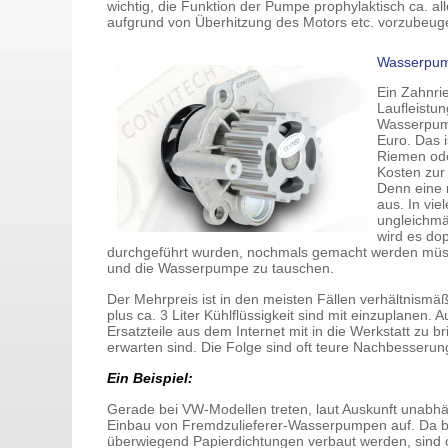
wichtig, die Funktion der Pumpe prophylaktisch ca. a
aufgrund von Überhitzung des Motors etc. vorzubeug
Wasserpump
Ein Zahnri
Laufleistun
Wasserpump
Euro. Das i
Riemen ode
Kosten zur
Denn eine 
aus. In vi
ungleichmä
wird es do
durchgeführt wurden, nochmals gemacht werden müss
und die Wasserpumpe zu tauschen.
Der Mehrpreis ist in den meisten Fällen verhältnismäß
plus ca. 3 Liter Kühlflüssigkeit sind mit einzuplanen.
Ersatzteile aus dem Internet mit in die Werkstatt zu br
erwarten sind. Die Folge sind oft teure Nachbesserun
Ein Beispiel:
Gerade bei VW-Modellen treten, laut Auskunft unabh
Einbau von Fremdzulieferer-Wasserpumpen auf. Da be
überwiegend Papierdichtungen verbaut werden, sind o