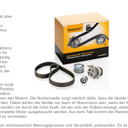
st aber
es
hrer
 Motors
e für
tändig
d bei
dem
r die
bs sorgt
Position
ältnis
ben des Motors. Die Nockenwelle sorgt nämlich dafür, dass die Ventile 
en. Dabei dürfen die Ventile nur dann im Brennraum sein, wenn der 
ls würden sie durch die hohe Kraft, mit der sich der Kolben bewegt, ver
r komplette Motor ausgetauscht werden. Aus dem Takt kommt der Riemen
t zu vermeiden.
m mechanischen Alterungsprozess und Verschleiß unterworfen. Es ist