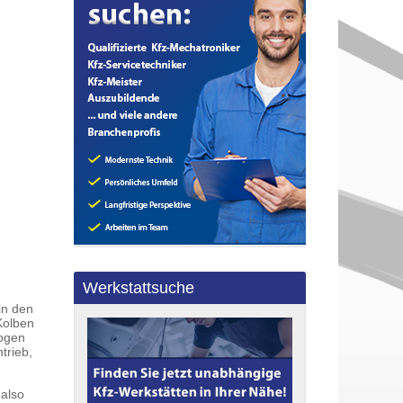
Werkstattsuche
in den
Kolben
bogen
trieb,
 also