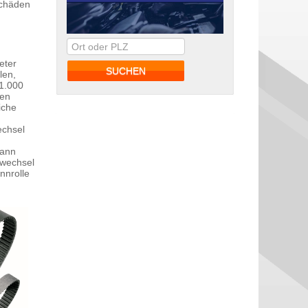
Schäden
eter
len,
 1.000
den
iche
echsel
dann
nwechsel
nnrolle