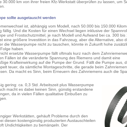
lle 30.000 km von ihrer freien Kfz-Werkstatt überprüfen zu lassen, um 
en.
e sollte ausgetauscht werden
emenwechsel ist, abhängig vom Modell, nach 50.000 bis 150.000 Kilom
g fällig. Und die Kosten für einen Wechsel liegen inklusive der Spannrol
e und Frostschutzmittel, je nach Modell und Aufwand bei ca. 300 bis
st eine größere Investition in das Fahrzeug, aber die Alternative, also 
r die Wasserpumpe nicht zu tauschen, könnte in Zukunft hohe zusätzl
 Folge haben.
nicht ersetzte Wasserpumpe fällt oftmals kurz nach dem Zahnriemenw
elen Fällen ist die veränderte Spannung des Riemens und damit eine
ßige Krafteinwirkung auf die Pumpe der Grund. Fällt die Pumpe aus, 
ppelt teuer, da sämtliche Montageschritte, die gerade beim Zahnrieme
en. Da macht es Sinn, beim Erneuern des Zahnriemens auch die Spa
ig gering: ca. 0,3 Std. Arbeitszeit plus Wasserpumpe
 Auch macht es dabei keinen Sinn, günstig erstandene
ingen, da in vielen Fällen qualitative Einbußen zu
gen.
ängiger Werkstätten, gehäuft Probleme durch den
i diesen kostengünstig produzierten Austauschteilen
ft Undichtigkeiten zu bemängeln. Der