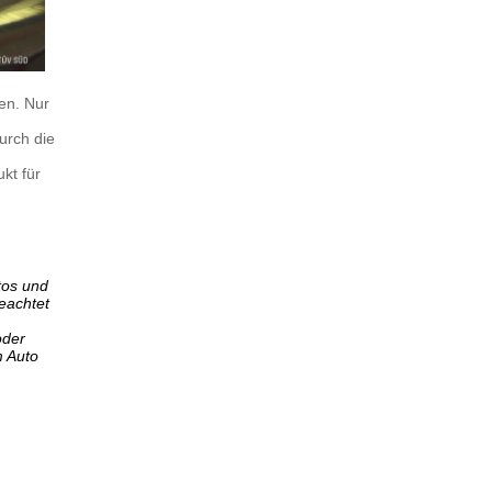
en. Nur
urch die
kt für
tos und
eachtet
oder
m Auto