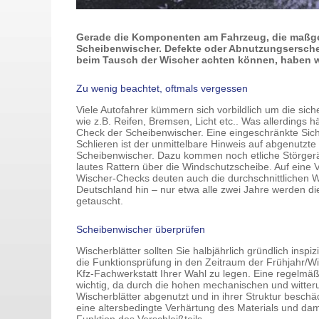
Gerade die Komponenten am Fahrzeug, die maßgebl
Scheibenwischer. Defekte oder Abnutzungserschei
beim Tausch der Wischer achten können, haben 
Zu wenig beachtet, oftmals vergessen
Viele Autofahrer kümmern sich vorbildlich um die siche
wie z.B. Reifen, Bremsen, Licht etc.. Was allerdings hä
Check der Scheibenwischer. Eine eingeschränkte Sich
Schlieren ist der unmittelbare Hinweis auf abgenutzte
Scheibenwischer. Dazu kommen noch etliche Störger
lautes Rattern über die Windschutzscheibe. Auf eine
Wischer-Checks deuten auch die durchschnittlichen We
Deutschland hin – nur etwa alle zwei Jahre werden die
getauscht.
Scheibenwischer überprüfen
Wischerblätter sollten Sie halbjährlich gründlich inspi
die Funktionsprüfung in den Zeitraum der Frühjahr/Wi
Kfz-Fachwerkstatt Ihrer Wahl zu legen. Eine regelmäß
wichtig, da durch die hohen mechanischen und witter
Wischerblätter abgenutzt und in ihrer Struktur besc
eine altersbedingte Verhärtung des Materials und dam