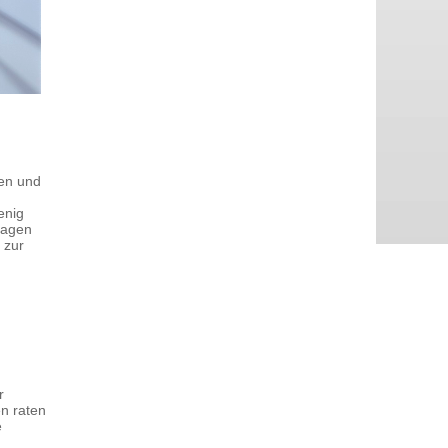
den und
enig
lagen
 zur
r
en raten
e