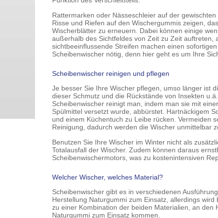
Funktion des Verschleißteils.
Rattermarken oder Nässeschleier auf der gewischten
Risse und Riefen auf den Wischergummis zeigen, dass 
Wischerblätter zu erneuern. Dabei können einige wen
außerhalb des Sichtfeldes von Zeit zu Zeit auftreten,
sichtbeeinflussende Streifen machen einen sofortigen
Scheibenwischer nötig, denn hier geht es um Ihre Sich
Scheibenwischer reinigen und pflegen
Je besser Sie Ihre Wischer pflegen, umso länger is
dieser Schmutz und die Rückstände von Insekten u.ä
Scheibenwischer reinigt man, indem man sie mit eine
Spülmittel versetzt wurde, abbürstet. Hartnäckigem
und einem Küchentuch zu Leibe rücken. Vermeiden soll
Reinigung, dadurch werden die Wischer unmittelbar ze
Benutzen Sie Ihre Wischer im Winter nicht als zusätzl
Totalausfall der Wischer. Zudem können daraus ernsth
Scheibenwischermotors, was zu kostenintensiven Repa
Welcher Wischer, welches Material?
Scheibenwischer gibt es in verschiedenen Ausführung
Herstellung Naturgummi zum Einsatz, allerdings wird 
zu einer Kombination der beiden Materialien, an den 
Naturgummi zum Einsatz kommen.