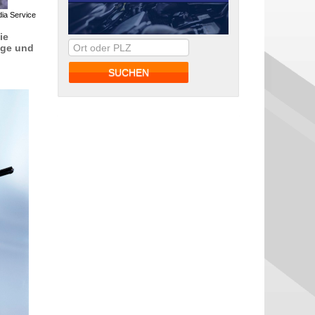
ia Service
ie
ege und