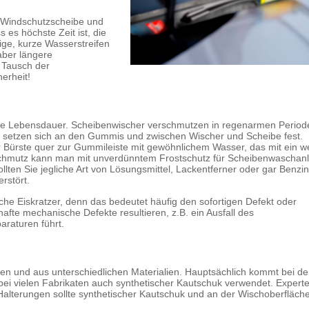
 Windschutzscheibe und
es höchste Zeit ist, die
ige, kurze Wasserstreifen
 aber längere
 Tausch der
erheit!
t die Lebensdauer. Scheibenwischer verschmutzen in regenarmen Perio
. setzen sich an den Gummis und zwischen Wischer und Scheibe fest.
r Bürste quer zur Gummileiste mit gewöhnlichem Wasser, das mit ein w
 Schmutz kann man mit unverdünntem Frostschutz für Scheibenwaschan
ten Sie jegliche Art von Lösungsmittel, Lackentferner oder gar Benzin
rstört.
iche Eiskratzer, denn das bedeutet häufig den sofortigen Defekt oder
afte mechanische Defekte resultieren, z.B. ein Ausfall des
raturen führt.
en und aus unterschiedlichen Materialien. Hauptsächlich kommt bei de
bei vielen Fabrikaten auch synthetischer Kautschuk verwendet. Expert
Halterungen sollte synthetischer Kautschuk und an der Wischoberfläch