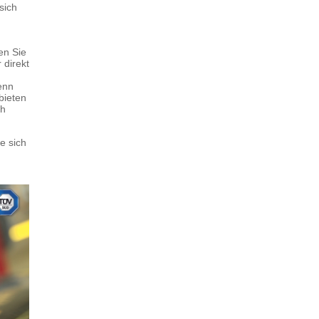
sich
en Sie
 direkt
enn
bieten
ch
e sich