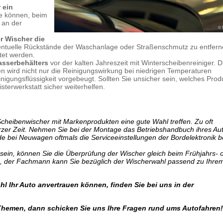
 ein
e können, beim
 an der
r Wischer die
ventuelle Rückstände der Waschanlage oder Straßenschmutz zu entfern
tet werden.
asserbehälters
vor der kalten Jahreszeit mit Winterscheibenreiniger. D
n wird nicht nur die Reinigungswirkung bei niedrigen Temperaturen
nigungsflüssigkeit vorgebeugt. Sollten Sie unsicher sein, welches Produ
isterwerkstatt sicher weiterhelfen.
 Scheibenwischer mit Markenprodukten eine gute Wahl treffen. Zu oft
rzer Zeit. Nehmen Sie bei der Montage das Betriebshandbuch ihres Au
e bei Neuwagen oftmals die Serviceeinstellungen der Bordelektronik b
t sein, können Sie die Überprüfung der Wischer gleich beim Frühjahrs- 
en, der Fachmann kann Sie bezüglich der Wischerwahl passend zu Ihre
l Ihr Auto anvertrauen können, finden Sie bei uns in der
Themen, dann schicken Sie uns Ihre Fragen rund ums Autofahren!