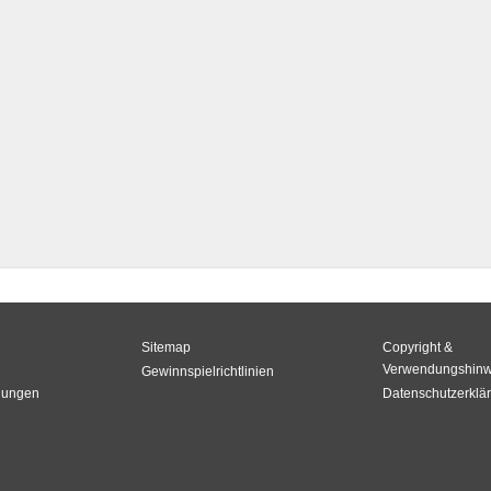
Sitemap
Copyright &
Verwendungshinw
Gewinnspielrichtlinien
gungen
Datenschutzerklä