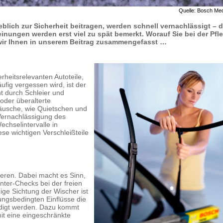
Quelle: Bosch Med
ich zur Sicherheit beitragen, werden schnell vernachlässigt – d
nungen werden erst viel zu spät bemerkt. Worauf Sie bei der Pfl
wir Ihnen in unserem Beitrag zusammengefasst …
rheitsrelevanten Autoteile,
ufig vergessen wird, ist der
t durch Schleier und
 oder überalterte
äusche, wie Quietschen und
 Vernachlässigung des
chselintervalle in
se wichtigen Verschleißteile
zieren. Dabei macht es Sinn,
nter-Checks bei der freien
ige Sichtung der Wischer ist
ungsbedingten Einflüsse die
hädigt werden. Dazu kommt
it eine eingeschränkte