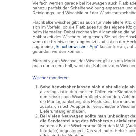
Vielfach werden gerade bei Neuwagen auch Flatblades,
nahezu perfekt der Scheibenwölbung anpassen und e
Reinigungs- und Wischbild auf der Windschutzscheib
Flachbalkenwischer gibt es auch für viele ältere Kfz,
sich im Vorfeld, ob die Flatblades für das eigene Kfz 
beim Hersteller. Dabei rechnen im Allgemeinen die 
Haltbarkeit des Wischers. Vergessen Sie bei der Ans
wenn die Frontwischer abgenutzt sind, ist es der He
sogar eine
„Scheibenwischer-App“
kostenfrei an, auf
gefunden werden können.
Alternativ zum Wechsel der Wischer gibt es am Markt 
auch nur in dem Fall, wenn die Substanz des Wischer
Wischer montieren
Scheibenwischer lassen sich nicht alle gleich
allerdings ist in den meisten Fällen eine Standar
den klassischen Wischerbügel vorhanden. Achten S
die Montageanleitung des Produktes, bei manche
zusätzlich noch Adapter für verschiedene Wische
Lieferumfang enthalten.
Bei vielen Neuwagen sollte man unbedingt da
die Servicestellung des Wischers zu aktivieren
werden z.B. die Wischerarme über das MMI (Audi
Interface) angesteuert. Das verhindert Fehler be
erleichtert die Montage.