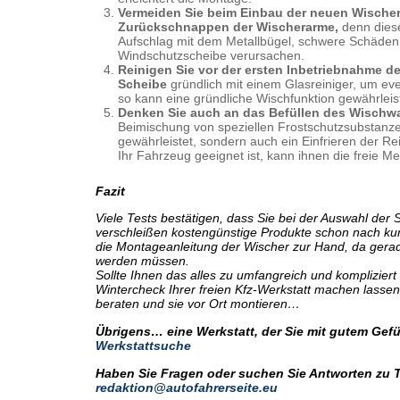
Vermeiden Sie beim Einbau der neuen Wischer
Zurückschnappen der Wischerarme,
denn dies
Aufschlag mit dem Metallbügel, schwere Schäden
Windschutzscheibe verursachen.
Reinigen Sie vor der ersten Inbetriebnahme de
Scheibe
gründlich mit einem Glasreiniger, um e
so kann eine gründliche Wischfunktion gewährleis
Denken Sie auch an das Befüllen des Wischw
Beimischung von speziellen Frostschutzsubstanze
gewährleistet, sondern auch ein Einfrieren der Rei
Ihr Fahrzeug geeignet ist, kann ihnen die freie Me
Fazit
Viele Tests bestätigen, dass Sie bei der Auswahl der
verschleißen kostengünstige Produkte schon nach ku
die Montageanleitung der Wischer zur Hand, da gerad
werden müssen.
Sollte Ihnen das alles zu umfangreich und komplizier
Wintercheck Ihrer freien Kfz-Werkstatt machen lass
beraten und sie vor Ort montieren…
Übrigens… eine Werkstatt, der Sie mit gutem Gefüh
Werkstattsuche
Haben Sie Fragen oder suchen Sie Antworten zu 
redaktion@autofahrerseite.eu