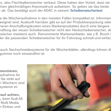
 also Flachbalkenwischer verbaut. Diese haben den Vorteil, dass sie 
inen gleichmäßigen Anpressdruck aufweisen. So geben sie das beste
e ab. Das bestätigt auch der ADAC in seinem
Scheibenwischertest.
 da die Wischeraufnahme in den meisten Fällen kompatibel ist. Informier
geeignet sind, Auskunft hierüber gibt es auf der Produktverpackung oder
höheren Anschaffungskosten eines Markenproduktes durch eine längere
chaffung der neuen Scheibenwischer nicht den Heckscheibenwischer, d
ckwischer meistens auch. Renommierte Markenanbieter, wie z.B. Bosch 
 der die passenden Scheibenwischer für ihr Fahrzeug schnell und einfa
auch Nachschneidesysteme für die Wischerblätter, allerdings lohnen di
gummis noch einwandfrei ist.
 montieren,
daufnahme für
ie strikt auf
n Wischern sind
rsysteme im
rauf achten,
,
beim Audi A5
 Multi Media
im Einbau und