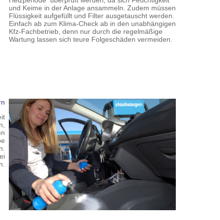
Heizperiode überprüft werden, da sich Feuchtigkeit
und Keime in der Anlage ansammeln. Zudem müssen
Flüssigkeit aufgefüllt und Filter ausgetauscht werden.
Einfach ab zum Klima-Check ab in den unabhängigen
Kfz-Fachbetrieb, denn nur durch die regelmäßige
Wartung lassen sich teure Folgeschäden vermeiden.
rn
it
n,
en
pe
n.
ei
n.