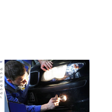
er
nd
nn
ür
st
ng
on
nd
n.