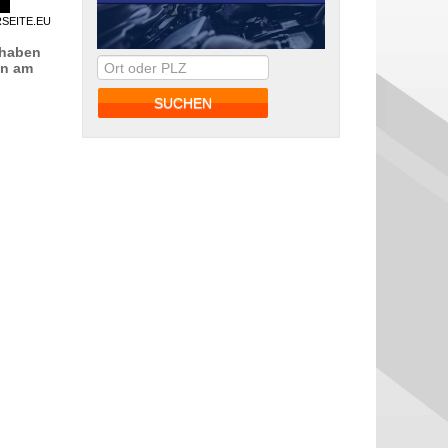
RSEITE.EU
 haben
en am