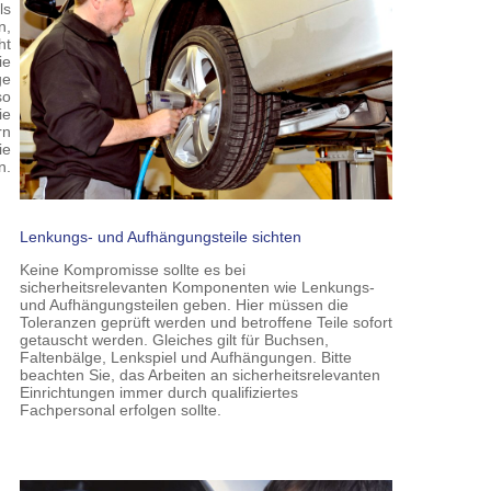
ls
n,
ht
ie
ge
so
ie
rn
ie
n.
Lenkungs- und Aufhängungsteile sichten
Keine Kompromisse sollte es bei
sicherheitsrelevanten Komponenten wie Lenkungs-
und Aufhängungsteilen geben. Hier müssen die
Toleranzen geprüft werden und betroffene Teile sofort
getauscht werden. Gleiches gilt für Buchsen,
Faltenbälge, Lenkspiel und Aufhängungen. Bitte
beachten Sie, das Arbeiten an sicherheitsrelevanten
Einrichtungen immer durch qualifiziertes
Fachpersonal erfolgen sollte.