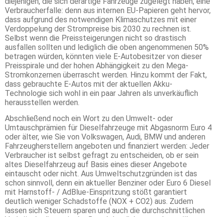
diejenigen, die sich derartige Fahrzeuge zugelegt haben, eine
Verbraucherfalle: denn aus internen EU-Papieren geht hervor,
dass aufgrund des notwendigen Klimaschutzes mit einer
Verdoppelung der Strompreise bis 2030 zu rechnen ist.
Selbst wenn die Preissteigerungen nicht so drastisch
ausfallen sollten und lediglich die oben angenommenen 50%
betragen würden, könnten viele E-Autobesitzer von dieser
Preisspirale und der hohen Abhängigkeit zu den Mega-
Stromkonzernen überrascht werden. Hinzu kommt der Fakt,
dass gebrauchte E-Autos mit der aktuellen Akku-
Technologie sich wohl in ein paar Jahren als unverkäuflich
herausstellen werden.
Abschließend noch ein Wort zu den Umwelt- oder
Umtauschprämien für Dieselfahrzeuge mit Abgasnorm Euro 4
oder älter, wie Sie von Volkswagen, Audi, BMW und anderen
Fahrzeugherstellern angeboten und finanziert werden: Jeder
Verbraucher ist selbst gefragt zu entscheiden, ob er sein
altes Dieselfahrzeug auf Basis eines dieser Angebote
eintauscht oder nicht. Aus Umweltschutzgründen ist das
schon sinnvoll, denn ein aktueller Benziner oder Euro 6 Diesel
mit Harnstoff- / AdBlue-Einspritzung stößt garantiert
deutlich weniger Schadstoffe (NOX + CO2) aus. Zudem
lassen sich Steuern sparen und auch die durchschnittlichen