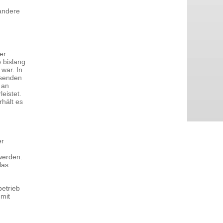
 andere
er
 bislang
war. In
ssenden
 an
eistet.
rhält es
er
werden.
las
betrieb
mit