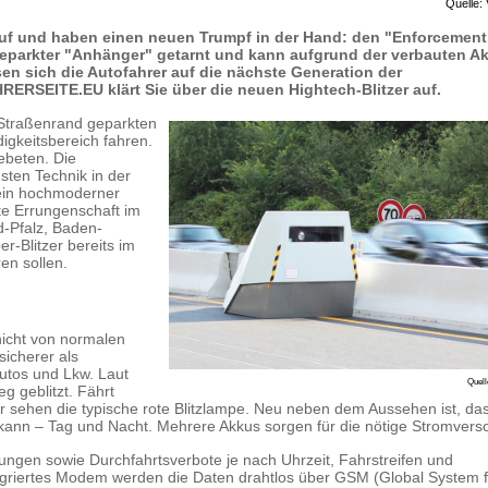
Quelle
uf und haben einen neuen Trumpf in der Hand: den "Enforcement
ls geparkter "Anhänger" getarnt und kann aufgrund der verbauten A
en sich die Autofahrer auf die nächste Generation der
ERSEITE.EU klärt Sie über die neuen Hightech-Blitzer auf.
 Straßenrand geparkten
igkeitsbereich fahren.
ebeten. Die
ten Technik in der
 ein hochmoderner
ste Errungenschaft im
-Pfalz, Baden-
-Blitzer bereits im
en sollen.
nicht von normalen
sicherer als
utos und Lkw. Laut
Quel
g geblitzt. Fährt
r sehen die typische rote Blitzlampe. Neu neben dem Aussehen ist, da
n kann – Tag und Nacht. Mehrere Akkus sorgen für die nötige Stromvers
ngen sowie Durchfahrtsverbote je nach Uhrzeit, Fahrstreifen und
egriertes Modem werden die Daten drahtlos über GSM (Global System f