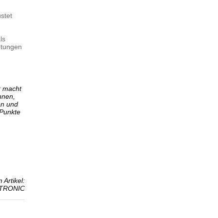
stet
d
ls
etungen
r macht
chnen,
en und
 Punkte
 Artikel:
ITRONIC