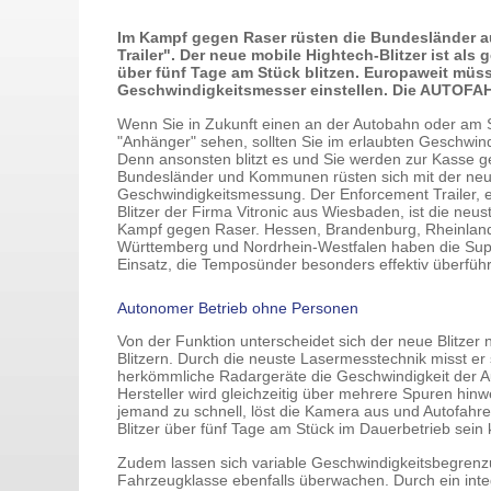
Im Kampf gegen Raser rüsten die Bundesländer a
Trailer". Der neue mobile Hightech-Blitzer ist a
über fünf Tage am Stück blitzen. Europaweit müss
Geschwindigkeitsmesser einstellen. Die AUTOFAHR
Wenn Sie in Zukunft einen an der Autobahn oder am
"Anhänger" sehen, sollten Sie im erlaubten Geschwind
Denn ansonsten blitzt es und Sie werden zur Kasse g
Bundesländer und Kommunen rüsten sich mit der neus
Geschwindigkeitsmessung. Der Enforcement Trailer,
Blitzer der Firma Vitronic aus Wiesbaden, ist die neu
Kampf gegen Raser. Hessen, Brandenburg, Rheinland
Württemberg und Nordrhein-Westfalen haben die Super
Einsatz, die Temposünder besonders effektiv überführ
Autonomer Betrieb ohne Personen
Von der Funktion unterscheidet sich der neue Blitzer 
Blitzern. Durch die neuste Lasermesstechnik misst er 
herkömmliche Radargeräte die Geschwindigkeit der A
Hersteller wird gleichzeitig über mehrere Spuren hinwe
jemand zu schnell, löst die Kamera aus und Autofahre
Blitzer über fünf Tage am Stück im Dauerbetrieb sei
Zudem lassen sich variable Geschwindigkeitsbegrenzu
Fahrzeugklasse ebenfalls überwachen. Durch ein int