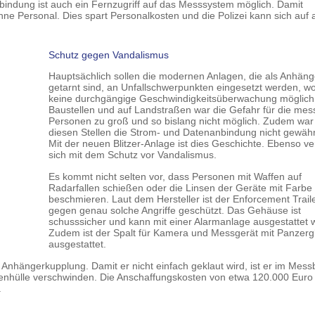
indung ist auch ein Fernzugriff auf das Messsystem möglich. Damit
hne Personal. Dies spart Personalkosten und die Polizei kann sich auf
Schutz gegen Vandalismus
Hauptsächlich sollen die modernen Anlagen, die als Anhäng
getarnt sind, an Unfallschwerpunkten eingesetzt werden, wo
keine durchgängige Geschwindigkeitsüberwachung möglich 
Baustellen und auf Landstraßen war die Gefahr für die me
Personen zu groß und so bislang nicht möglich. Zudem war
diesen Stellen die Strom- und Datenanbindung nicht gewährl
Mit der neuen Blitzer-Anlage ist dies Geschichte. Ebenso ve
sich mit dem Schutz vor Vandalismus.
Es kommt nicht selten vor, dass Personen mit Waffen auf
Radarfallen schießen oder die Linsen der Geräte mit Farbe
beschmieren. Laut dem Hersteller ist der Enforcement Trail
gegen genau solche Angriffe geschützt. Das Gehäuse ist
schusssicher und kann mit einer Alarmanlage ausgestattet 
Zudem ist der Spalt für Kamera und Messgerät mit Panzerg
ausgestattet.
hängerkupplung. Damit er nicht einfach geklaut wird, ist er im Mess
enhülle verschwinden. Die Anschaffungskosten von etwa 120.000 Euro 
.