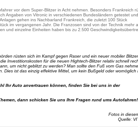
ofahrer vor dem Super-Blitzer in Acht nehmen. Besonders Frankreich rü
ach Angaben von Vitronic in verschiedenen Bundesländern getestet un
 Anlagen gehen ins Nachbarland Frankreich, die zuletzt 100 Stück
tück im vergangenen Jahr. Die Franzosen sind von der Technik mehr a
esen und einzelne Einheiten haben bis zu 2.500 Geschwindigkeitsübertr
örden rüsten sich im Kampf gegen Raser und ein neuer mobiler Blitze
 die Investitionskosten für die neuen Hightech-Blitzer relativ schnell re
kann, um nicht geblitzt zu werden? Man sollte den Fuß vom Gas nehm
. Dies ist das einzig effektive Mittel, um kein Bußgeld oder womöglich
l Ihr Auto anvertrauen können, finden Sie bei uns in der
Themen, dann schicken Sie uns Ihre Fragen rund ums Autofahren!
Fotos in diesem
Quelle:
V