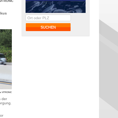
: VITRONIC
kkus
le: VITRONIC
s der
orgung.
or