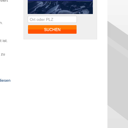
viert
n.
 ist.
 zu
diesen