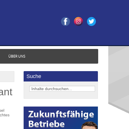
ÜBER UNS
Suche
ant
sel
ichtes