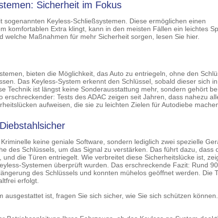
stemen: Sicherheit im Fokus
mit sogenannten Keyless-Schließsystemen. Diese ermöglichen einen
omfortablen Extra klingt, kann in den meisten Fällen ein leichtes Spi
nd welche Maßnahmen für mehr Sicherheit sorgen, lesen Sie hier.
stemen, bieten die Möglichkeit, das Auto zu entriegeln, ohne den Schlü
en. Das Keyless-System erkennt den Schlüssel, sobald dieser sich in
se Technik ist längst keine Sonderausstattung mehr, sondern gehört bei
o erschreckender: Tests des ADAC zeigen seit Jahren, dass nahezu all
heitslücken aufweisen, die sie zu leichten Zielen für Autodiebe mache
Diebstahlsicher
riminelle keine geniale Software, sondern lediglich zwei spezielle Ger
he des Schlüssels, um das Signal zu verstärken. Das führt dazu, dass 
und die Türen entriegelt. Wie verbreitet diese Sicherheitslücke ist, zeig
eyless-Systemen überprüft wurden. Das erschreckende Fazit: Rund 9
erlängerung des Schlüssels und konnten mühelos geöffnet werden. Die 
frei erfolgt.
ausgestattet ist, fragen Sie sich sicher, wie Sie sich schützen können.