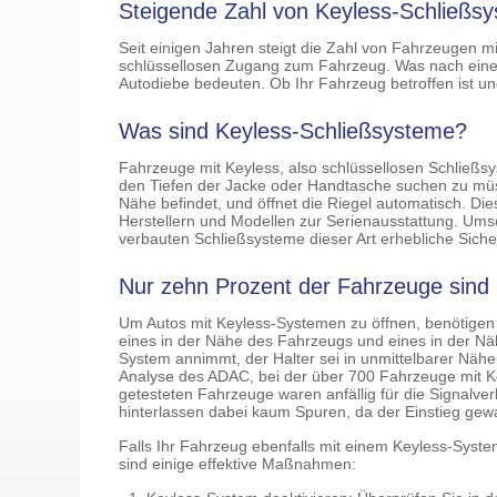
Steigende Zahl von Keyless-Schließsy
Seit einigen Jahren steigt die Zahl von Fahrzeugen 
schlüssellosen Zugang zum Fahrzeug. Was nach einem k
Autodiebe bedeuten. Ob Ihr Fahrzeug betroffen ist u
Was sind Keyless-Schließsysteme?
Fahrzeuge mit Keyless, also schlüssellosen Schließsy
den Tiefen der Jacke oder Handtasche suchen zu müss
Nähe befindet, und öffnet die Riegel automatisch. Die
Herstellern und Modellen zur Serienausstattung. Ums
verbauten Schließsysteme dieser Art erhebliche Sicher
Nur zehn Prozent der Fahrzeuge sind 
Um Autos mit Keyless-Systemen zu öffnen, benötigen K
eines in der Nähe des Fahrzeugs und eines in der Nä
System annimmt, der Halter sei in unmittelbarer Nähe, 
Analyse des ADAC, bei der über 700 Fahrzeuge mit K
getesteten Fahrzeuge waren anfällig für die Signalv
hinterlassen dabei kaum Spuren, da der Einstieg gewalt
Falls Ihr Fahrzeug ebenfalls mit einem Keyless-System 
sind einige effektive Maßnahmen: