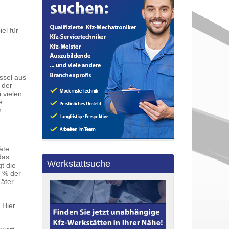
el für
ssel aus
 der
 vielen
e
n.
äte:
das
Werkstattsuche
t die
0 % der
Täter
 Hier