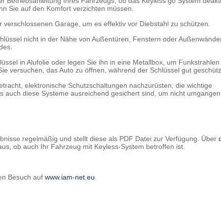
er Betriebsanleitung Ihres Fahrzeugs, ob das Keyless go System deakti
enn Sie auf den Komfort verzichten müssen.
r verschlossenen Garage, um es effektiv vor Diebstahl zu schützen.
chlüssel nicht in der Nähe von Außentüren, Fenstern oder Außenwände
des.
üssel in Alufolie oder legen Sie ihn in eine Metallbox, um Funkstrahlen
e versuchen, das Auto zu öffnen, während der Schlüssel gut geschützt
etracht, elektronische Schutzschaltungen nachzurüsten, die wichtige
ss auch diese Systeme ausreichend gesichert sind, um nicht umgangen
bnisse regelmäßig und stellt diese als PDF Datei zur Verfügung. Über
us, ob auch Ihr Fahrzeug mit Keyless-System betroffen ist.
nen Besuch auf
www.iam-net.eu
.