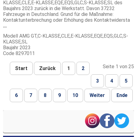
KLASSE,CLE,E-KLASSE,EQE,EQS,GLC,S-KLASSE,SL des
Baujahrs 2023 zurück in die Werkstatt. Davon 37232
Fahrzeuge in Deutschland. Grund für die Maßnahme:
Kontaktunterbrechung oder Erhöhung des Kontaktwidersta
...
Modell
AMG GT,C-KLASSE,CLE,E-KLASSE,EQE,EQS,GLC,S-
KLASSE,SL
Baujahr
2023
Code
8297011
Seite 1 von 25
Start
Zurück
1
2
3
4
5
6
7
8
9
10
Weiter
Ende