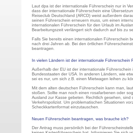
Laut dpa ist der internationale Führerschein nur in V
dass der internationale Führerschein eine Übersetzung
Reiseclub Deutschland (ARCD) weist außerdem darauf 
seinen Führerschein erneuern muss, um einen intern
internationalen Führerschein für den Urlaub im Ausla
Bearbeitungszeit verlängert sich dadurch auf bis zu 
Falls Sie bereits einen internationalen Führerschein b
nach drei Jahren ab. Bei den örtlichen Führerschei
beantragen.
In vielen Ländern ist der internationale Führerschein P
Außerhalb der EU ist der internationale Führerschein 
Bundesstaaten der USA. In anderen Ländern, wie etwa 
sei es nur, um sich z.B. einen Mietwagen leihen zu k
Mit dem alten deutschen Führerschein kann man, lau
stoßen. Sollte man noch einen rosafarbenen oder sog
Ausland zur Kasse gebeten. Rechtlich gesehen, sind di
Verkehrspolizist. Um problematischen Situationen vo
Scheckkartenformat einzutauschen.
Neuen Führerschein beantragen, was brauche ich?
Der Antrag muss persönlich bei der Führerscheinstel
keinen Kartenführerschein hat. Informieren Sie sich v