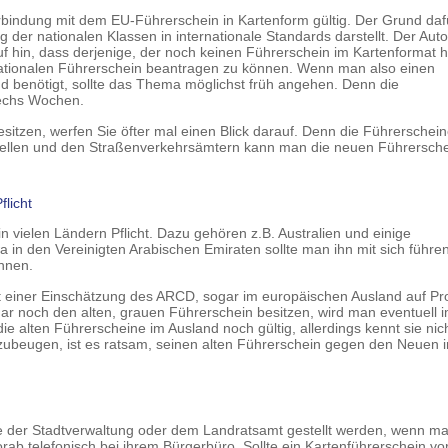
erbindung mit dem EU-Führerschein in Kartenform gültig. Der Grund dafü
 der nationalen Klassen in internationale Standards darstellt. Der Aut
hin, dass derjenige, der noch keinen Führerschein im Kartenformat ha
ationalen Führerschein beantragen zu können. Wenn man also einen
nd benötigt, sollte das Thema möglichst früh angehen. Denn die
sechs Wochen.
esitzen, werfen Sie öfter mal einen Blick darauf. Denn die Führerschein
nstellen und den Straßenverkehrsämtern kann man die neuen Führersch
flicht
in vielen Ländern Pflicht. Dazu gehören z.B. Australien und einige
in den Vereinigten Arabischen Emiraten sollte man ihn mit sich führe
önnen.
t einer Einschätzung des ARCD, sogar im europäischen Ausland auf P
ar noch den alten, grauen Führerschein besitzen, wird man eventuell 
e alten Führerscheine im Ausland noch gültig, allerdings kennt sie nich
rzubeugen, ist es ratsam, seinen alten Führerschein gegen den Neuen 
le der Stadtverwaltung oder dem Landratsamt gestellt werden, wenn m
orab telefonisch bei ihrem Bürgerbüro. Sollte ein Kartenführerschein v