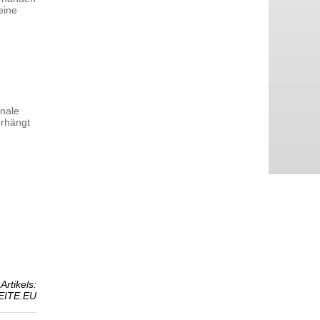
eine
n
onale
erhängt
Artikels:
EITE.EU