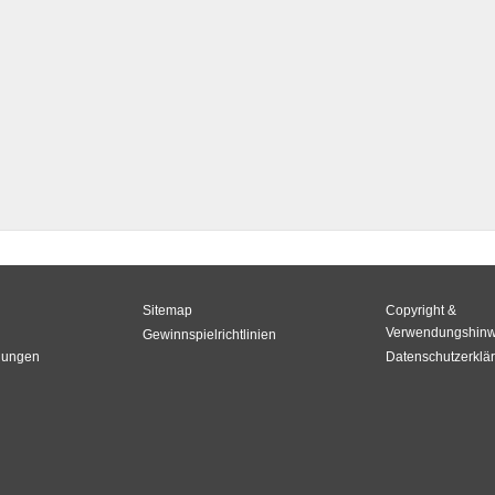
Sitemap
Copyright &
Verwendungshinw
Gewinnspielrichtlinien
gungen
Datenschutzerklä