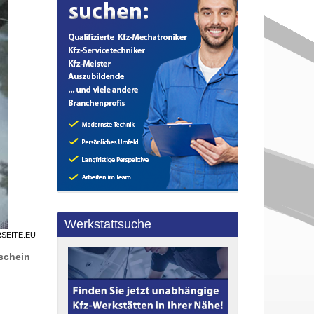
Werkstattsuche
RSEITE.EU
schein