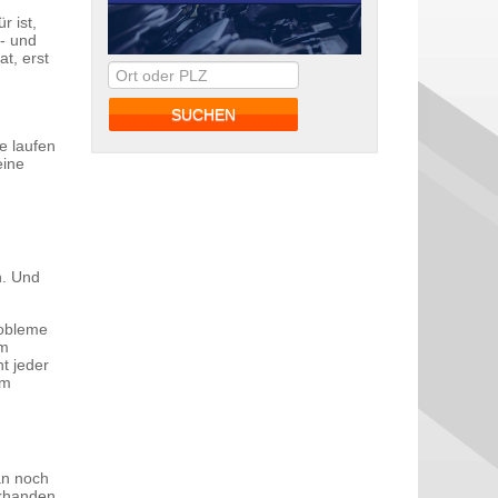
r ist,
o- und
t, erst
e laufen
eine
n. Und
robleme
im
t jeder
im
an noch
orhanden