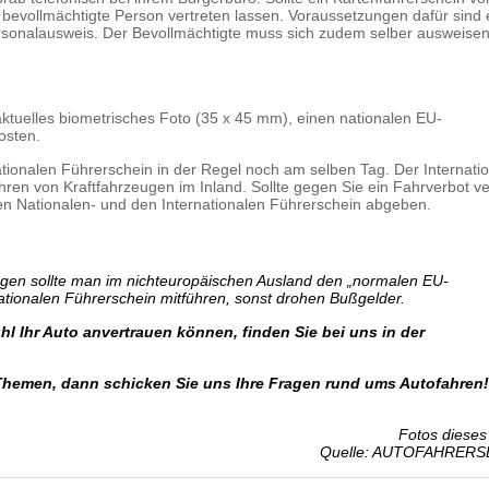
 bevollmächtigte Person vertreten lassen. Voraussetzungen dafür sind 
Personalausweis. Der Bevollmächtigte muss sich zudem selber ausweise
ktuelles biometrisches Foto (35 x 45 mm), einen nationalen EU-
osten.
nationalen Führerschein in der Regel noch am selben Tag. Der Internati
ahren von Kraftfahrzeugen im Inland. Sollte gegen Sie ein Fahrverbot v
en Nationalen- und den Internationalen Führerschein abgeben.
egen sollte man im nichteuropäischen Ausland den „normalen EU-
ationalen Führerschein mitführen, sonst drohen Bußgelder.
l Ihr Auto anvertrauen können, finden Sie bei uns in der
Themen, dann schicken Sie uns Ihre Fragen rund ums Autofahren!
Fotos dieses 
Quelle: AUTOFAHRERS