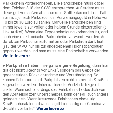
Parkschein
vorgeschrieben. Die Parkscheibe muss dabei
dem Zeichen 318 der StVO entsprechen. Außerdem muss
diese gut von außen ablesbar sein. Sollte das nicht der Fall
sein, ist, je nach Parkdauer, ein Verwarnungsgeld in Höhe von
10 bis zu 30 Euro zu zahlen. Manuelle Parkscheiben sind
immer jeweils zur vollen oder halben Stunde einzustellen (s.
Link Artikel). Wenn eine Typgenehmigung vorhanden ist, darf
auch eine elektronische Parkscheibe verwandt werden. An
defekten Parkscheinautomaten oder Parkuhren darf, laut
§13 der StVO, nur bis zur angegebenen Höchstparkdauer
geparkt werden und man muss eine Parkscheibe verwenden.
Weiterlesen »»
●
Parkplätze haben ihre ganz eigene Regelung,
denn hier
gilt oft nicht „Rechts vor Links“, sondern das Gebot der
gegenseitigen Rücksichtnahme und Verständigung. So
können Fahrspuren auf Parkplätzen nicht immer als Straßen
angesehen werden, daher ist hier die Vorfahrtsfrage oft
unklar. Wenn sich allerdings das Fahrbahnnetz deutlich von
den Abstellplätzen unterscheidet, kann der Fall auch anders
gelagert sein: Wenn kreuzende Fahrbahnen eindeutig
Straßencharakter aufweisen, gilt hier häufig der Grundsatz
„Rechts vor Links“.
Weiterlesen »»