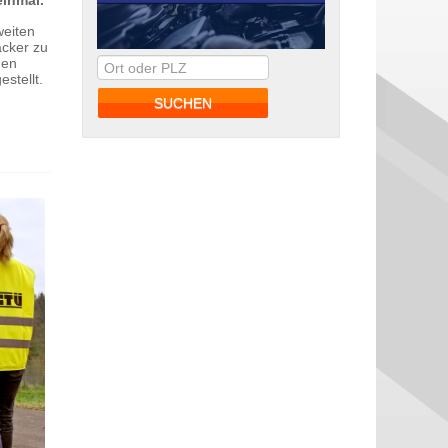
einmal.
weiten
äcker zu
nen
stellt.