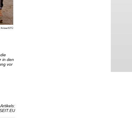
: Kröner/GTÜ
 die
r in den
ung vor
Artikels:
SEIT.EU