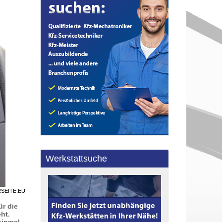
Werkstattsuche
RSEITE.EU
ür die
ht.