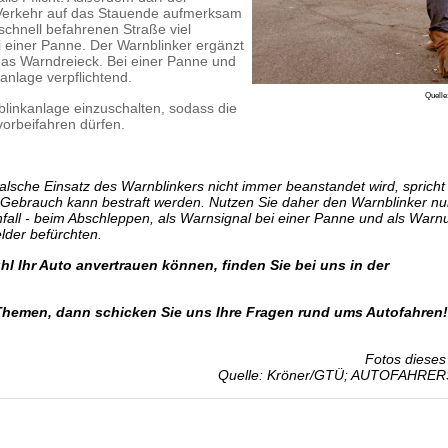
Verkehr auf das Stauende aufmerksam
schnell befahrenen Straße viel
i einer Panne. Der Warnblinker ergänzt
das Warndreieck. Bei einer Panne und
anlage verpflichtend.
Quelle
nblinkanlage einzuschalten, sodass die
vorbeifahren dürfen.
lsche Einsatz des Warnblinkers nicht immer beanstandet wird, spricht
r Gebrauch kann bestraft werden. Nutzen Sie daher den Warnblinker nu
enfall - beim Abschleppen, als Warnsignal bei einer Panne und als Warn
der befürchten.
l Ihr Auto anvertrauen können, finden Sie bei uns in der
Themen, dann schicken Sie uns Ihre Fragen rund ums Autofahren!
Fotos dieses 
Quelle: Kröner/GTÜ; AUTOFAHRER