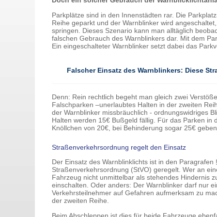
Doch ein solcher Gebrauch der Warnblicklichtanla
Parkplätze sind in den Innenstädten rar. Die Parkplatz
Reihe geparkt und der Warnblinker wird angeschaltet,
springen. Dieses Szenario kann man alltäglich beobach
falschen Gebrauch des Warnblinkers dar. Mit dem Park
Ein eingeschalteter Warnblinker setzt dabei das Park
Falscher Einsatz des Warnblinkers: Diese St
Denn: Rein rechtlich begeht man gleich zwei Verstö
Falschparken –unerlaubtes Halten in der zweiten Rei
der Warnblinker missbräuchlich - ordnungswidriges Bli
Halten werden 15€ Bußgeld fällig. Für das Parken in 
Knöllchen von 20€, bei Behinderung sogar 25€ geben
Straßenverkehrsordnung regelt den Einsatz
Der Einsatz des Warnblinklichts ist in den Paragrafen
Straßenverkehrsordnung (StVO) geregelt. Wer an einer 
Fahrzeug nicht unmittelbar als stehendes Hindernis z
einschalten. Oder anders: Der Warnblinker darf nur 
Verkehrsteilnehmer auf Gefahren aufmerksam zu mach
der zweiten Reihe.
Beim Abschleppen ist dies für beide Fahrzeuge ebenfa