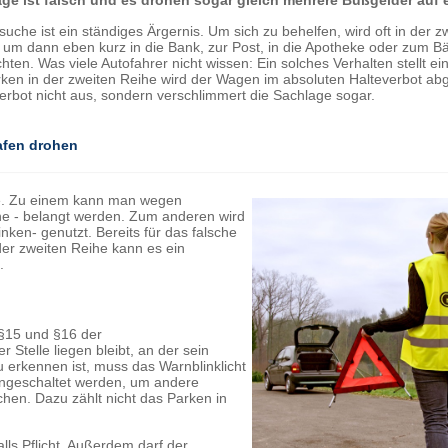
ge ist falsch und es drohen sogar gleich mehrere Bußgelder auf 
suche ist ein ständiges Ärgernis. Um sich zu behelfen, wird oft in der z
 um dann eben kurz in die Bank, zur Post, in die Apotheke oder zum B
ten. Was viele Autofahrer nicht wissen: Ein solches Verhalten stellt ei
en in der zweiten Reihe wird der Wagen im absoluten Halteverbot abge
verbot nicht aus, sondern verschlimmert die Sachlage sogar.
rafen drohen
ße. Zu einem kann man wegen
he - belangt werden. Zum anderen wird
nken- genutzt. Bereits für das falsche
der zweiten Reihe kann es ein
.
 §15 und §16 der
Stelle liegen bleibt, an der sein
u erkennen ist, muss das Warnblinklicht
eingeschaltet werden, um andere
en. Dazu zählt nicht das Parken in
lls Pflicht. Außerdem darf der