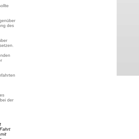
ollte
egenüber
ung des
über
setzen.
enden
er
nfahrten
 es
 bei der
t
 Fahrt
 mit