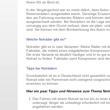
Ihrem Kfz an Bord ist.
In der Vergangenheit war es meist üblich, dass Autos 
Reserverädern ausgestattet waren. Derartige Ersatzrä
den am Fahrzeug montierten Rädern und können dahe
ausgewechselt werden. Bei Noträdern ist die Lage ei
vorrangig aus dem Grund verbaut, dass sie platz- un
sind. Sie können mit dem Bordwerkzeug des Autos mo
Welche Noträder gibt es?
Noträder gibt es in zwei Varianten: Kleine Räder mit 
Falträder, die mittels eines mitgelieferten Kompresso
Die erste Variante ist deutlich häufiger und in so gut 
Notrad zu finden. Falträder samt Kompressor sind deut
Tipps bei Noträdern
Grundsätzlich ist es in Deutschland nicht gesetzlich 
Notrad oder ein Pannenset nicht zwingend vorgeschri
erreichen zu können.
Hier ein paar Tipps und Hinweise zum Thema Notr
Das Fahren mit einem Notrad ist nur bis zu einer
untersagt, länger als unbedingt erforderlich mit 
angefahren werden.