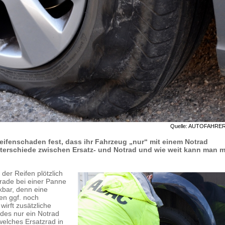
Quelle: AUTOFAHRE
eifenschaden fest, dass ihr Fahrzeug „nur“ mit einem Notrad
Unterschiede zwischen Ersatz- und Notrad und wie weit kann man 
der Reifen plötzlich
rade bei einer Panne
nkbar, denn eine
en ggf. noch
wirft zusätzliche
des nur ein Notrad
welches Ersatzrad in