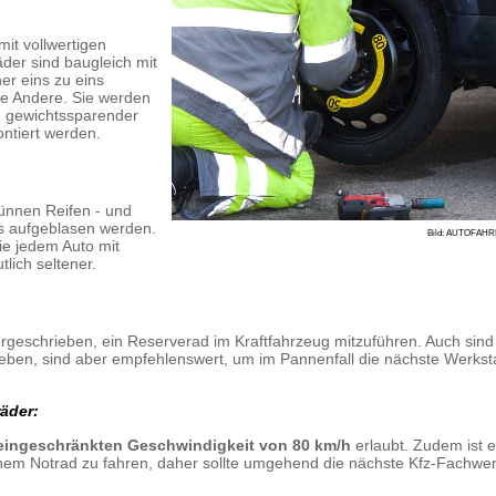
mit vollwertigen
der sind baugleich mit
r eins zu eins
ne Andere. Sie werden
d gewichtssparender
ntiert werden.
dünnen Reifen - und
rs aufgeblasen werden.
Bild: AUTOFAH
wie jedem Auto mit
lich seltener.
vorgeschrieben, ein Reserverad im Kraftfahrzeug mitzuführen. Auch sind
eben, sind aber empfehlenswert, um im Pannenfall die nächste Werksta
äder:
eingeschränkten Geschwindigkeit von 80 km/h
erlaubt. Zudem ist 
einem Notrad zu fahren, daher sollte umgehend die nächste Kfz-Fachwer