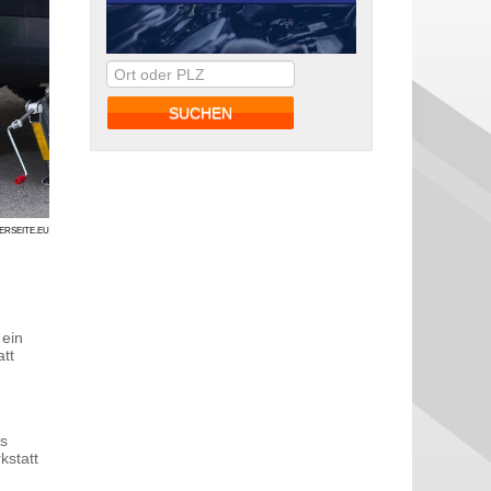
RERSEITE.EU
 ein
tt
es
kstatt