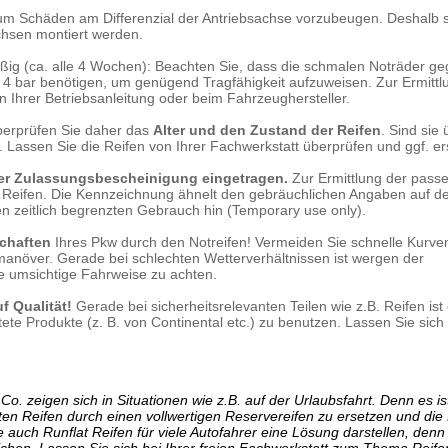
m Schäden am Differenzial der Antriebsachse vorzubeugen. Deshalb s
chsen montiert werden.
ig (ca. alle 4 Wochen): Beachten Sie, dass die schmalen Noträder g
 4 bar benötigen, um genügend Tragfähigkeit aufzuweisen. Zur Ermittl
in Ihrer Betriebsanleitung oder beim Fahrzeughersteller.
Überprüfen Sie daher das
Alter und den Zustand der Reifen
. Sind sie 
n. Lassen Sie die Reifen von Ihrer Fachwerkstatt überprüfen und ggf. er
der Zulassungsbescheinigung eingetragen.
Zur Ermittlung der pass
 Reifen. Die Kennzeichnung ähnelt den gebräuchlichen Angaben auf d
en zeitlich begrenzten Gebrauch hin (Temporary use only).
chaften
Ihres Pkw durch den Notreifen! Vermeiden Sie schnelle Kurve
anöver. Gerade bei schlechten Wetterverhältnissen ist wergen der
e umsichtige Fahrweise zu achten.
f Qualität!
Gerade bei sicherheitsrelevanten Teilen wie z.B. Reifen ist
tete Produkte (z. B. von Continental etc.) zu benutzen. Lassen Sie sich
o. zeigen sich in Situationen wie z.B. auf der Urlaubsfahrt. Denn es is
ten Reifen durch einen vollwertigen Reservereifen zu ersetzen und die
e auch Runflat Reifen für viele Autofahrer eine Lösung darstellen, denn