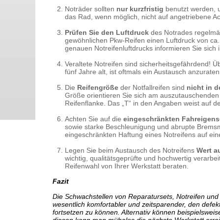
Noträder sollten
nur kurzfristig
benutzt werden, u
das Rad, wenn möglich, nicht auf angetriebene A
Prüfen Sie den Luftdruck
des Notrades regelmäß
gewöhnlichen Pkw-Reifen einen Luftdruck von ca.
genauen Notreifenluftdrucks informieren Sie sich 
Veraltete Notreifen sind sicherheitsgefährdend! 
fünf Jahre alt, ist oftmals ein Austausch anzurate
Die
Reifengröße
der Notfallreifen sind
nicht in 
Größe orientieren Sie sich am auszutauschenden
Reifenflanke. Das „T“ in den Angaben weist auf d
Achten Sie auf die
eingeschränkten Fahreigens
sowie starke Beschleunigung und abrupte Bremsm
eingeschränkten Haftung eines Notreifens auf ein
Legen Sie beim Austausch des Notreifens
Wert au
wichtig, qualitätsgeprüfte und hochwertig verarbei
Reifenwahl von Ihrer Werkstatt beraten.
Fazit
Die Schwachstellen von Reparatursets, Notreifen und C
wesentlich komfortabler und zeitsparender, den defek
fortsetzen zu können. Alternativ können beispielsweis