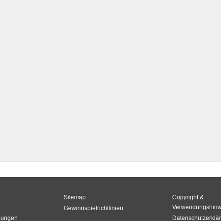
Sitemap
Copyright &
Verwendungshinw
Gewinnspielrichtlinien
gungen
Datenschutzerklä