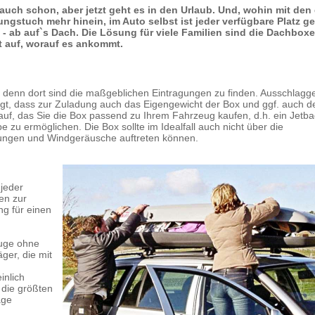
t auch schon, aber jetzt geht es in den Urlaub. Und, wohin mit de
ungstuch mehr hinein, im Auto selbst ist jeder verfügbare Platz ge
- ab auf`s Dach. Die Lösung für viele Familien sind die Dachboxe
 auf, worauf es ankommt.
en, denn dort sind die maßgeblichen Eintragungen zu finden. Ausschlag
ingt, dass zur Zuladung auch das Eigengewicht der Box und ggf. auch d
uf, das Sie die Box passend zu Ihrem Fahrzeug kaufen, d.h. ein Jetbag
 zu ermöglichen. Die Box sollte im Idealfall auch nicht über die
lungen und Windgeräusche auftreten können.
 jeder
en zur
g für einen
n
euge ohne
ger, die mit
inlich
 die größten
age