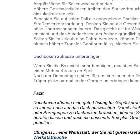
Angriffsfläche für Seitenwind vorhanden.
Höhere Geschwindigkeiten treiben den Spritverbrauch
einzukalkulieren sein.
Beachten Sie auf jeden Fall die angegebene Dachlast.
Straßenverkehrsordnung. Denken Sie an die Gesamt
böse Überraschungen lauern. Das gleiche gilt für Was
entsteht und das Autodach von der Anlage gründlich 
Sollten Sie im Urlaub eine Fähre benutzen, können 
oftmals höhere Transfer-Gebühren fällig. Machen Sie 
Dachboxen zuhause unterbringen
Wenn Sie die Box nicht mehr benötigen, macht es Sin
einen Mehrverbrauch an Sprit.
Nach der Demontage gibt es für das Verstauen der D
Träger platzsparend in der Garage unterbringen könn
Fazit
Dachboxen können eine gute Lösung für Gepäckproble
so immer noch auf das Dach ausweichen. Damit steht
oder Anregungen zu Dachboxen brauchen, können Sie
beraten lassen und auch die passende Box plus Grund
geholfen.
Übrigens… eine Werkstatt, der Sie mit gutem Gefüh
Werkstattsuche