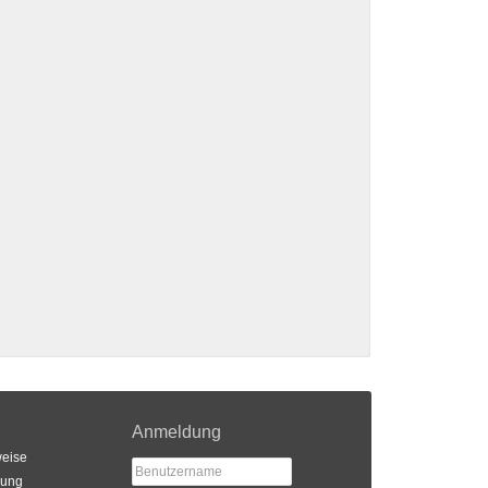
Anmeldung
eise
rung