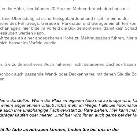
 in die Höhe, hier können 20 Prozent Mehrverbrauch durchaus mit
 Eine Überladung ist sicherheitsgefährdend und nicht im Sinne der
höhe des Fahrzeugs. Gerade in Parkhaus- und Garageneinfahrten kö
chanlagen, hier bitte im Vorfeld die Box demontieren, damit kein Scha
gesäubert werden kann.
Fahrzeuge ab einer angegebenen Höhe zu Mehrausgaben führen, hier s
sich besser im Vorfeld kundig.
n, Sie zu demontieren. Auch mit einer nicht beladenen Dachbox haben
achbox auch passende Wand- oder Deckenhalter, mit denen Sie die Bo
en.
me darstellen. Wenn der Platz im eigenen Auto mal zu knapp wird, 
 einem angenehmen Urlaub nichts mehr im Wege. Falls Sie Informati
 auch Ihre unabhängige Fachwerkstatt zu Rate ziehen. Hier kann man
träger kaufen oder mieten ..und hier wird Ihnen auch gerne bei der 
l Ihr Auto anvertrauen können, finden Sie bei uns in der