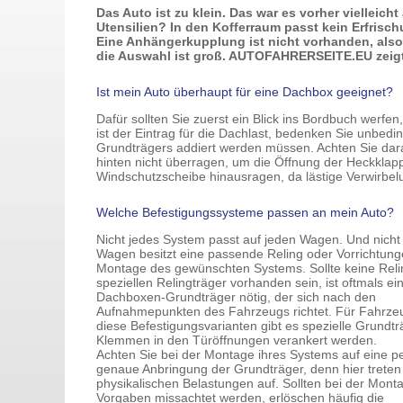
Das Auto ist zu klein. Das war es vorher vielleich
Utensilien? In den Kofferraum passt kein Erfrisch
Eine Anhängerkupplung ist nicht vorhanden, also 
die Auswahl ist groß. AUTOFAHRERSEITE.EU zeigt
Ist mein Auto überhaupt für eine Dachbox geeignet?
Dafür sollten Sie zuerst ein Blick ins Bordbuch werf
ist der Eintrag für die Dachlast, bedenken Sie unbed
Grundträgers addiert werden müssen. Achten Sie dara
hinten nicht überragen, um die Öffnung der Heckklappe
Windschutzscheibe hinausragen, da lästige Verwirbe
Welche Befestigungssysteme passen an mein Auto?
Nicht jedes System passt auf jeden Wagen. Und nicht
Wagen besitzt eine passende Reling oder Vorrichtung
Montage des gewünschten Systems. Sollte keine Relin
speziellen Relingträger vorhanden sein, ist oftmals ei
Dachboxen-Grundträger nötig, der sich nach den
Aufnahmepunkten des Fahrzeugs richtet. Für Fahrz
diese Befestigungsvarianten gibt es spezielle Grundträ
Klemmen in den Türöffnungen verankert werden.
Achten Sie bei der Montage ihres Systems auf eine pe
genaue Anbringung der Grundträger, denn hier treten
physikalischen Belastungen auf. Sollten bei der Mont
Vorgaben missachtet werden, erlöschen häufig die