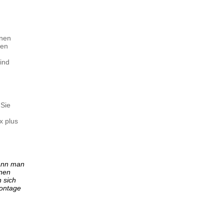
nnen
den
ind
 Sie
x plus
kann man
onen
 sich
Montage