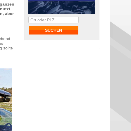
n ganzen
nutzt.
n, aber
gebend
es
 sollte