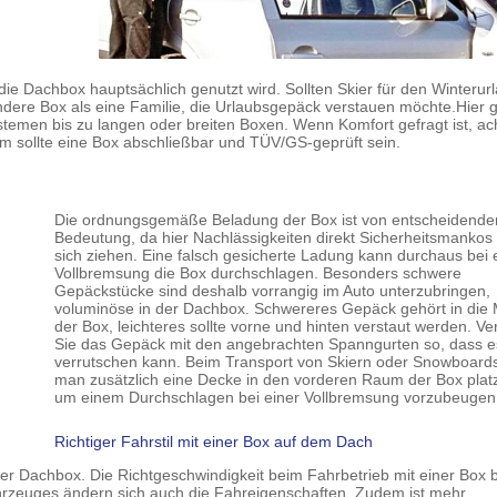
die Dachbox hauptsächlich genutzt wird. Sollten Skier für den Winterur
ndere Box als eine Familie, die Urlaubsgepäck verstauen möchte.Hier g
temen bis zu langen oder breiten Boxen. Wenn Komfort gefragt ist, ac
 sollte eine Box abschließbar und TÜV/GS-geprüft sein.
Die ordnungsgemäße Beladung der Box ist von entscheidende
Bedeutung, da hier Nachlässigkeiten direkt Sicherheitsmankos
sich ziehen. Eine falsch gesicherte Ladung kann durchaus bei 
Vollbremsung die Box durchschlagen. Besonders schwere
Gepäckstücke sind deshalb vorrangig im Auto unterzubringen,
voluminöse in der Dachbox. Schwereres Gepäck gehört in die 
der Box, leichteres sollte vorne und hinten verstaut werden. Ve
Sie das Gepäck mit den angebrachten Spanngurten so, dass es
verrutschen kann. Beim Transport von Skiern oder Snowboard
man zusätzlich eine Decke in den vorderen Raum der Box platz
um einem Durchschlagen bei einer Vollbremsung vorzubeugen
Richtiger Fahrstil mit einer Box auf dem Dach
einer Dachbox. Die Richtgeschwindigkeit beim Fahrbetrieb mit einer Box 
rzeuges ändern sich auch die Fahreigenschaften. Zudem ist mehr