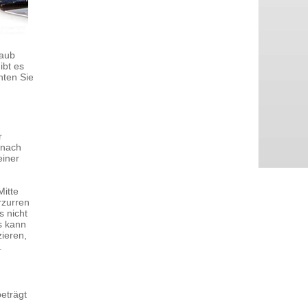
laub
ibt es
hten Sie
r
 nach
einer
Mitte
rzurren
 nicht
s kann
ieren,
.
beträgt