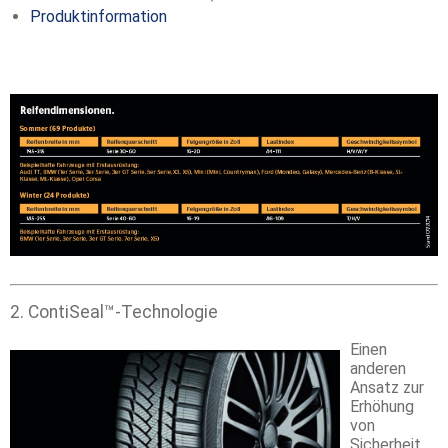
Produktinformation
2. ContiSeal™-Technologie
Einen
anderen
Ansatz zur
Erhöhung
von
Sicherheit