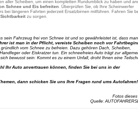
n aller Scheiben, um einen kompletten Rundumblick zu haben und an
on Schnee und Eis befreiten
. Überprüfen Sie, ob Ihre Scheinwerfer
s bei längeren Fahrten jederzeit Ersatzbirnen mitführen. Fahren Sie b
Sichtbarkeit
zu sorgen.
ass sein Fahrzeug frei von Schnee ist und so gewährleistet ist, dass ma
hrer ist man in der Pflicht, vereiste Scheiben noch vor Fahrtbegin
to gründlich vom Schnee zu befreien. Dazu gehören Dach,
Scheiben
,
andfeger oder Eiskratzer tun. Ein schneefreies Auto trägt zur allgeme
e sich bewusst sein: Kommt es zu einem Unfall, droht Ihnen eine Teilsch
l Ihr Auto anvertrauen können, finden Sie bei uns in der
Themen, dann schicken Sie uns Ihre Fragen rund ums Autofahren!
Fotos dieses 
Quelle: AUTOFAHRERS