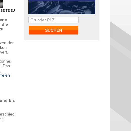
RSEITE.EU
gene
 die
zu
tzen der
cken
wert.
könne.
t. Das
,
freien
und Eis
erschied
it