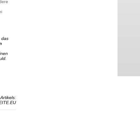
dere
ei
n das
n
inen
uld.
Artikels:
EITE.EU