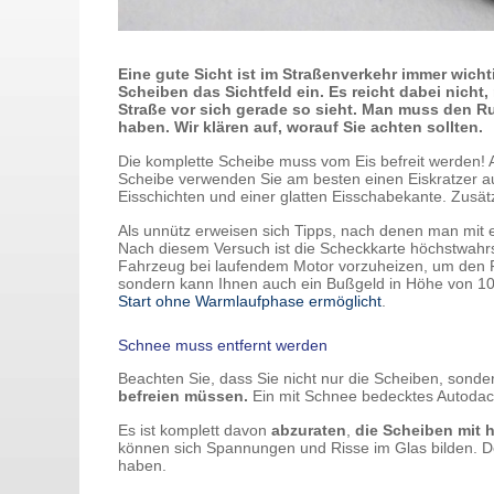
Eine gute Sicht ist im Straßenverkehr immer wic
Scheiben das Sichtfeld ein. Es reicht dabei nicht
Straße vor sich gerade so sieht. Man muss den
haben. Wir klären auf, worauf Sie achten sollten.
Die komplette Scheibe muss vom Eis befreit werden! 
Scheibe verwenden Sie am besten einen Eiskratzer au
Eisschichten und einer glatten Eisschabekante. Zusä
Als unnütz erweisen sich Tipps, nach denen man mit 
Nach diesem Versuch ist die Scheckkarte höchstwahrs
Fahrzeug bei laufendem Motor vorzuheizen, um den Fro
sondern kann Ihnen auch ein Bußgeld in Höhe von 10
Start ohne Warmlaufphase ermöglicht
.
Schnee muss entfernt werden
Beachten Sie, dass Sie nicht nur die Scheiben, sond
befreien müssen.
Ein mit Schnee bedecktes Autodac
Es ist komplett davon
abzuraten
,
die
Scheiben mit 
können sich Spannungen und Risse im Glas bilden. De
haben.