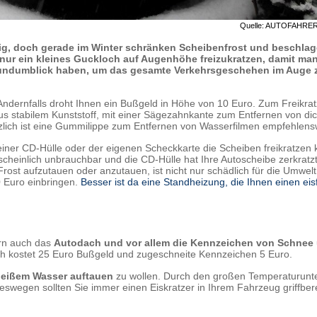
Quelle: AUTOFAHRE
htig, doch gerade im Winter schränken Scheibenfrost und beschla
, nur ein kleines Guckloch auf Augenhöhe freizukratzen, damit man
 Rundumblick haben, um das gesamte Verkehrsgeschehen im Auge 
Andernfalls droht Ihnen ein Bußgeld in Höhe von 10 Euro. Zum Freikra
s stabilem Kunststoff, mit einer Sägezahnkante zum Entfernen von di
tzlich ist eine Gummilippe zum Entfernen von Wasserfilmen empfehlens
einer CD-Hülle oder der eigenen Scheckkarte die Scheiben freikratzen 
cheinlich unbrauchbar und die CD-Hülle hat Ihre Autoscheibe zerkratz
st aufzutauen oder anzutauen, ist nicht nur schädlich für die Umwelt
 Euro einbringen.
Besser ist da eine Standheizung, die Ihnen einen eis
ern auch das
Autodach und vor allem die Kennzeichen von Schnee 
h kostet 25 Euro Bußgeld und zugeschneite Kennzeichen 5 Euro.
heißem Wasser auftauen
zu wollen. Durch den großen Temperaturunt
swegen sollten Sie immer einen Eiskratzer in Ihrem Fahrzeug griffbere