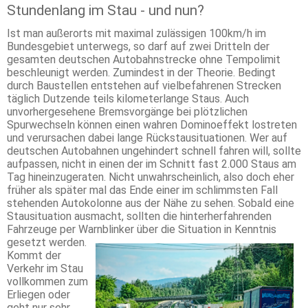
Stundenlang im Stau - und nun?
Ist man außerorts mit maximal zulässigen 100km/h im
Bundesgebiet unterwegs, so darf auf zwei Dritteln der
gesamten deutschen Autobahnstrecke ohne Tempolimit
beschleunigt werden. Zumindest in der Theorie. Bedingt
durch Baustellen entstehen auf vielbefahrenen Strecken
täglich Dutzende teils kilometerlange Staus. Auch
unvorhergesehene Bremsvorgänge bei plötzlichen
Spurwechseln können einen wahren Dominoeffekt lostreten
und verursachen dabei lange Rückstausituationen. Wer auf
deutschen Autobahnen ungehindert schnell fahren will, sollte
aufpassen, nicht in einen der im Schnitt fast 2.000 Staus am
Tag hineinzugeraten. Nicht unwahrscheinlich, also doch eher
früher als später mal das Ende einer im schlimmsten Fall
stehenden Autokolonne aus der Nähe zu sehen. Sobald eine
Stausituation ausmacht, sollten die hinterherfahrenden
Fahrzeuge per Warnblinker über die Situation in Kenntnis
gesetzt werden.
Kommt der
Verkehr im Stau
vollkommen zum
Erliegen oder
geht nur sehr