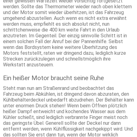
einer gewissen Wartezeit wieder vorsichtig fortgesetzt
werden. Sollte das Thermometer wieder nach oben klettern
und der Motor somit wieder überhitzen, ist das Fahrzeug
umgehend abzustellen. Auch wenn es nicht extra erwähnt
werden muss, empfiehlt es sich absolut nicht, nun
schrittchenweise die 400 km weite Fahrt in den Urlaub
anzutreten. Im Gegenteil. Der einzig sinnvolle Schritt ist in
einem solchen Fall der Anruf bei der Pannenhilfe. Selbst
wenn das Bordsystem keine weitere Überhitzung des
Motors feststellt, raten wir dringend dazu, lediglich kurze
Strecken zurückzulegen und schnellstmöglich ihre
Werkstatt anzusteuern.
Ein heißer Motor braucht seine Ruhe
Steht man nun am Straßenrand und beobachtet das
Fahrzeug beim Abkühlen, ist dringend davon abzuraten, den
Kühlbehälterdeckel unbedarft abzudrehen. Der Behälter kann
unter enormen Druck stehen! Wenn beim Öffnen plötzlich
heißer Dampf entweicht und kochendes Wasser aus dem
Kühler schießt, sind lediglich verbrannte Finger meist noch
das geringste Übel. Generell sollte der Deckel nur dann
entfernt werden, wenn Kühlflüssigkeit nachgekippt wird. Und
das sollten Sie erst dann tun, wenn der Motor wirklich