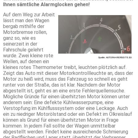
Ihnen sämtliche Alarmglocken gehen!
Auf dem Weg zur Arbeit
lässt man den Wagen
bergab mithilfe der
Motorbremse rollen,
ganz so, wie es
seinerzeit in der
Fahrschule gelehrt
wurde. Zwei kleine rote
Quelle: AUTOFAHRERSEITE.EU
Wellen, auf denen ein
kleines rotes Thermometer treibt, leuchten plötzlich auf.
Zeigt das Auto mit dieser Motorkontrollleuchte an, dass der
Motor zu heiß wird, muss das Fahrzeug so schnell es geht
runter von der Straße, das ist klar. Nachdem der Motor
abgestellt ist, geht es an eine erste Fehlerquellensuche.
Mögliche Gründe für einen überhitzten Motor können unter
anderem sein: Eine defekte Kühlwasserpumpe, eine
Verstopfung im Kühlflusssystem oder eine Leckage. Auch
ein zu niedriger Motorölstand oder ein Defekt im Ölkreislauf
können als Grund für einen überhitzten Motor in Frage
kommen. In jedem Fall sollte der Wagen unmittelbar
abgestellt werden. Findet keine ausreichende Schmierung
der Radflächen und Lager statt, überhitzt der Verbrenner