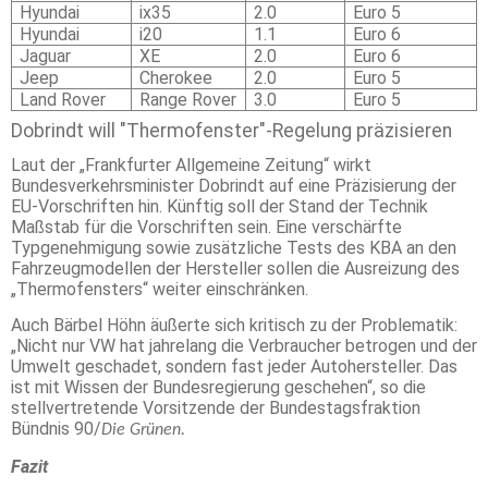
Hyundai
ix35
2.0
Euro 5
Hyundai
i20
1.1
Euro 6
Jaguar
XE
2.0
Euro 6
Jeep
Cherokee
2.0
Euro 5
Land Rover
Range Rover
3.0
Euro 5
Dobrindt will "Thermofenster"-Regelung präzisieren
Laut der „Frankfurter Allgemeine Zeitung“ wirkt
Bundesverkehrsminister Dobrindt auf eine Präzisierung der
EU-Vorschriften hin. Künftig soll der Stand der Technik
Maßstab für die Vorschriften sein. Eine verschärfte
Typgenehmigung sowie zusätzliche Tests des KBA an den
Fahrzeugmodellen der Hersteller sollen die Ausreizung des
„Thermofensters“ weiter einschränken.
Auch Bärbel Höhn äußerte sich kritisch zu der Problematik:
„Nicht nur VW hat jahrelang die Verbraucher betrogen und der
Umwelt geschadet, sondern fast jeder Autohersteller. Das
ist mit Wissen der Bundesregierung geschehen“, so die
stellvertretende Vorsitzende der Bundestagsfraktion
Bündnis 90/
Die Grünen.
Fazit