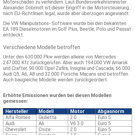
Motorschäden zu verhindern. Laut Bundesverkehrsminister
Alexander Dobrindt ist dieser Eingriff in die Motorsteuerung
nach EU-Richtlinien legal, wurde aber überzogen angewandt.
Die VW Manipulations- Software wurde bei den bekannten
EA 189 Dieselmotoren im Golf Plus, Beetle, Polo und Passat
entdeckt.
Verschiedene Modelle betroffen
Unter den 630.000 Pkw werden alleine von Mercedes
247.000 Kfz zurückgerufen. Aber auch 194.000 VW Amarok
und Crafter, 90.000 Opel Zafira, Insignia und Cascada, 66.000
Audi Q5, A6, A8 und 32.000 Porsche Macans sind betroffen.
Auch baugleiche Modelle werden zurückgeordert.
Erhöhte Emissionen wurden bei diesen Modellen
gemessen:
Hersteller
Modell
Motor
Abgasnorm
Alfa Romeo
Giulietta
2.0
Euro 5
Audi
A6
V6 3.0
Euro 5
Chevrolet
Cruze
2.0
Euro 5