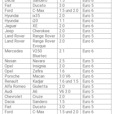
Dacia
Sandero
1.5
Euro 6
Fiat
Ducato
3.0
Euro 5
Ford
C-Max
1.5 und 2.0
Euro 6
Hyundai
ix35
2.0
Euro 5
Hyundai
i20
1.1
Euro 6
Jaguar
XE
2.0
Euro 6
Jeep
Cherokee
2.0
Euro 5
Land Rover
Range Rover
3.0
Euro 5
Land Rover
Range Rover
2.0
Euro 6
Evoque
Mercedes
V250
2.1
Euro 6
Bluetec
Nissan
Navara
2.5
Euro 5
Opel
Insignia
2.0
Euro 6
Opel
Zafira
1.6
Euro 6
Porsche
Macan
3.0 V6
Euro 6
Renault
Kadjar
1.6 und 1.5
Euro 6
Alfa Romeo
Giulietta
2.0
Euro 5
Audi
A6
V6 3.0
Euro 5
Chevrolet
Cruze
2.0
Euro 5
Dacia
Sandero
1.5
Euro 6
Fiat
Ducato
3.0
Euro 5
Ford
C-Max
1.5 und 2.0
Euro 6