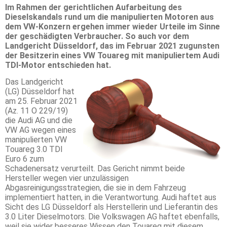
Im Rahmen der gerichtlichen Aufarbeitung des
Dieselskandals rund um die manipulierten Motoren aus
dem VW-Konzern ergehen immer wieder Urteile im Sinne
der geschädigten Verbraucher. So auch vor dem
Landgericht Düsseldorf, das im Februar 2021 zugunsten
der Besitzerin eines VW Touareg mit manipuliertem Audi
TDI-Motor entschieden hat.
Das Landgericht
(LG) Düsseldorf hat
am 25. Februar 2021
(Az. 11 O 229/19)
die Audi AG und die
VW AG wegen eines
manipulierten VW
Touareg 3.0 TDI
Euro 6 zum
Schadenersatz verurteilt. Das Gericht nimmt beide
Hersteller wegen vier unzulässigen
Abgasreinigungsstrategien, die sie in dem Fahrzeug
implementiert hatten, in die Verantwortung. Audi haftet aus
Sicht des LG Düsseldorf als Herstellerin und Lieferantin des
3.0 Liter Dieselmotors. Die Volkswagen AG haftet ebenfalls,
weil sie wider besseres Wissen den Touareg mit diesem