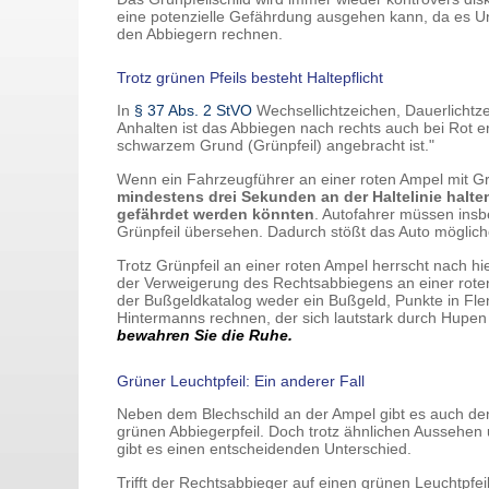
eine potenzielle Gefährdung ausgehen kann, da es U
den Abbiegern rechnen.
Trotz grünen Pfeils besteht Haltepflicht
In
§ 37 Abs. 2 StVO
Wechsellichtzeichen, Dauerlichtze
Anhalten ist das Abbiegen nach rechts auch bei Rot e
schwarzem Grund (Grünpfeil) angebracht ist."
Wenn ein Fahrzeugführer an einer roten Ampel mit G
mindestens drei Sekunden an der Haltelinie halte
gefährdet werden könnten
. Autofahrer müssen ins
Grünpfeil übersehen. Dadurch stößt das Auto möglic
Trotz Grünpfeil an einer roten Ampel herrscht nach h
der Verweigerung des Rechtsabbiegens an einer rote
der Bußgeldkatalog weder ein Bußgeld, Punkte in Fl
Hintermanns rechnen, der sich lautstark durch Hupen 
bewahren Sie die Ruhe.
Grüner Leuchtpfeil: Ein anderer Fall
Neben dem Blechschild an der Ampel gibt es auch de
grünen Abbiegerpfeil. Doch trotz ähnlichen Aussehen
gibt es einen entscheidenden Unterschied.
Trifft der Rechtsabbieger auf einen grünen Leuchtpfeil,