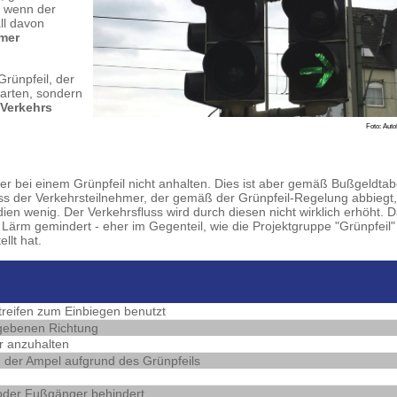
r, wenn der
ll davon
hmer
rünpfeil, der
 warten, sondern
Verkehrs
Foto: Auto
er bei einem Grünpfeil nicht anhalten. Dies ist aber gemäß Bußgeldtab
dass der Verkehrsteilnehmer, der gemäß der Grünpfeil-Regelung abbiegt
dien wenig. Der Verkehrsfluss wird durch diesen nicht wirklich erhöht. 
 Lärm gemindert - eher im Gegenteil, wie die Projektgruppe "Grünpfeil"
llt hat.
treifen zum Einbiegen benutzt
egebenen Richtung
r anzuhalten
der Ampel aufgrund des Grünpfeils
oder Fußgänger behindert