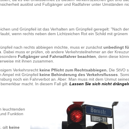
nsicherheit auslöst und Fußgänger und Radfahrer unter Umständen nic
ichen und Grünpfeil ist das Verhalten am Grünpfeil geregelt: "Nach d
rlaubt, wenn rechts neben dem Lichtzeichen Rot ein Schild mit grünem P
rünpfeil nach rechts abbiegen möchte, muss er zunächst
unbedingt fü
n
. Dabei muss er prüfen, ob andere Verkehrsteilnehmer an der Kreuzu
besondere
Fußgänger und Fahrradfahrer beachten
, denn diese kön
herweise mit ihnen zusammen.
iesigem Verkehrsrecht
keine Pflicht zum Rechtsabbiegen.
Die StVO s
n Ampel mit Grünpfeil
keine Behinderung des Verkehrsflusses
. Somi
ensburg noch ein Fahrverbot an. Aber: Man muss mit dem Unmut seine
bemerkbar macht. In diesem Fall gilt:
Lassen Sie sich nicht dränge
n leuchtenden
 und Funktion
 gilt
keine