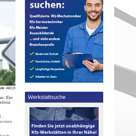
elle: ARCD
Werkstattsuche
me: Ein
linie
 -
ersten
durch