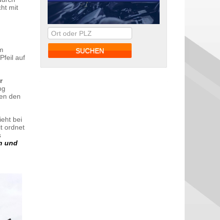
ht mit
em
feil auf
r
ng
nen den
ieht bei
t ordnet
s
ln und