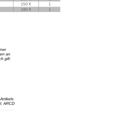
150 €
1
180 €
1
iner
den an
h gilt:
Artikels:
U;
ARCD