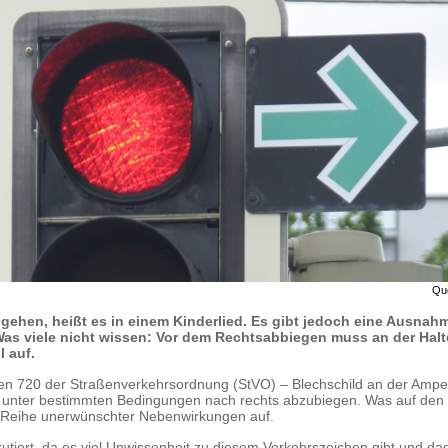
Qu
 gehen, heißt es in einem Kinderlied. Es gibt jedoch eine Ausnah
as viele nicht wissen: Vor dem Rechtsabbiegen muss an der Halte
l auf.
en 720 der Straßenverkehrsordnung (StVO) – Blechschild an der Ampel
l unter bestimmten Bedingungen nach rechts abzubiegen. Was auf den 
nze Reihe unerwünschter Nebenwirkungen auf.
kutiert, da es viel Unwissenheit zu diesem Verkehrszeichen gibt und da