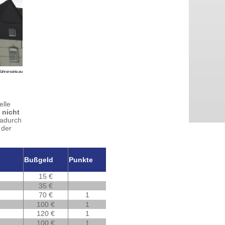
fahrerseite.eu
elle
,
nicht
Dadurch
 der
Bußgeld
Punkte
15 €
35 €
70 €
1
100 €
1
120 €
1
100 €
1