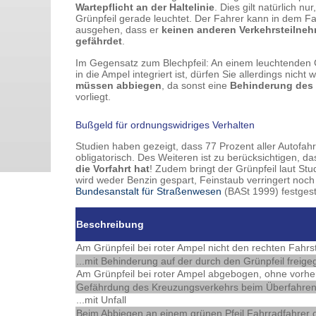
Wartepflicht an der Haltelinie
. Dies gilt natürlich nu
Grünpfeil gerade leuchtet. Der Fahrer kann in dem Fa
ausgehen, dass er
keinen anderen Verkehrsteilne
gefährdet
.
Im Gegensatz zum Blechpfeil: An einem leuchtenden G
in die Ampel integriert ist, dürfen Sie allerdings nicht
müssen abbiegen
, da sonst eine
Behinderung des 
vorliegt.
Bußgeld für ordnungswidriges Verhalten
Studien haben gezeigt, dass 77 Prozent aller Autofahr
obligatorisch. Des Weiteren ist zu berücksichtigen, 
die Vorfahrt hat
! Zudem bringt der Grünpfeil laut Stu
wird weder Benzin gespart, Feinstaub verringert noch
Bundesanstalt für Straßenwesen
(BASt 1999) festgeste
Beschreibung
Am Grünpfeil bei roter Ampel nicht den rechten Fahrs
...mit Behinderung auf der durch den Grünpfeil freig
Am Grünpfeil bei roter Ampel abgebogen, ohne vorhe
Gefährdung des Kreuzungsverkehrs beim Überfahren 
...mit Unfall
Beim Abbiegen an einem grünen Pfeil Fahrradfahrer 