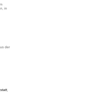
im
n, in
aus der
tatt,