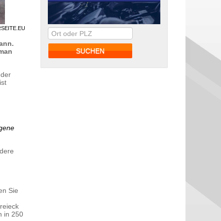
RSEITE.EU
kann.
 man
 der
ist
igene
ndere
en Sie
reieck
h in 250