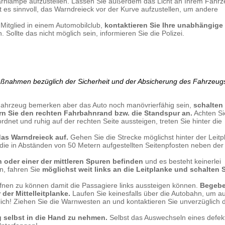
arnlampe aufzustellen. Lassen Sie außerdem das Licht an Ihrem Fahr
st es sinnvoll, das Warndreieck vor der Kurve aufzustellen, um andere
 Mitglied in einem Automobilclub,
kontaktieren Sie Ihre unabhängige
 Sollte das nicht möglich sein, informieren Sie die Polizei.
Maßnahmen bezüglich der Sicherheit und der Absicherung des Fahrzeug
 Fahrzeug bemerken aber das Auto noch manövrierfähig sein,
schalten 
n Sie den rechten Fahrbahnrand bzw. die Standspur an.
Achten Si
net und ruhig auf der rechten Seite aussteigen, treten Sie hinter die
das Warndreieck auf.
Gehen Sie die Strecke möglichst hinter der Leitp
ie in Abständen von 50 Metern aufgestellten Seitenpfosten neben der
 oder einer der mittleren Spuren befinden
und es besteht keinerlei
en, fahren Sie
möglichst weit links an die Leitplanke und schalten 
fnen zu können damit die Passagiere links aussteigen können.
Begebe
der Mittelleitplanke.
Laufen Sie keinesfalls über die Autobahn, um au
lich! Ziehen Sie die Warnwesten an und kontaktieren Sie unverzüglich 
 selbst in die Hand zu nehmen.
Selbst das Auswechseln eines defek