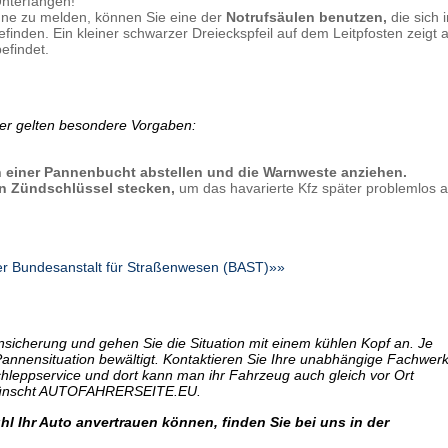
Unterfangen!
nne zu melden, können Sie eine der
Notrufsäulen benutzen,
die sich 
nden. Ein kleiner schwarzer Dreieckspfeil auf dem Leitpfosten zeigt a
efindet.
ier gelten besondere Vorgaben:
 einer Pannenbucht abstellen und die Warnweste anziehen.
en Zündschlüssel stecken,
um das havarierte Kfz später problemlos 
 der Bundesanstalt für Straßenwesen (BAST)»»
ensicherung und gehen Sie die Situation mit einem kühlen Kopf an. Je
Pannensituation bewältigt. Kontaktieren Sie Ihre unabhängige Fachwerks
chleppservice und dort kann man ihr Fahrzeug auch gleich vor Ort
t wünscht AUTOFAHRERSEITE.EU.
l Ihr Auto anvertrauen können, finden Sie bei uns in der