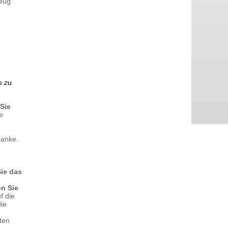
zeug
s zu
Sie
e
lanke.
Sie das
n Sie
f die
die
ten