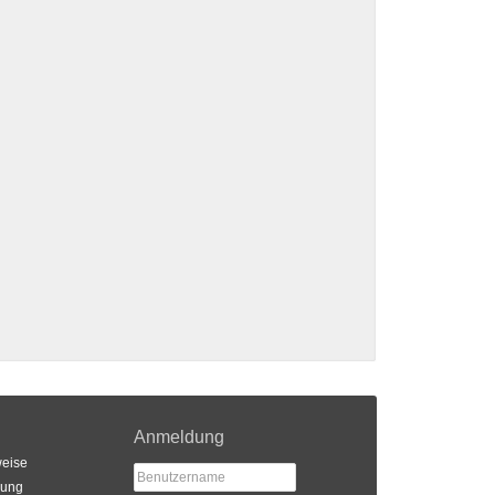
Anmeldung
eise
rung