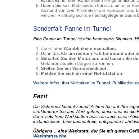
Rades ist auf dem Randstreifen ein gefährliches 
Haben Sie kein Mobiltelefon bei sich, um eine Pa
Abstand von zwei Kilometern am Fahrbahnrand befi
welcher Richtung sich die nächstgelegene Säule b
Sonderfall: Panne im Tunnel
Eine Panne im Tunnel ist eine besondere Situation. H
Zuerst den
Warnblinker einschalten.
Dann das Kfz
am rechten Fahrbahnrand oder in
Schalten Sie den Motor aus und lassen Sie d
Gefahrensituation bergen zu können.
Stellen Sie ein Warndreieck auf.
Melden Sie sich an einer Notrufstation.
Weitere Infos über Verhalten im Tunnel: Publikation
Fazit
Die Sicherheit kommt zuerst! Achten Sie auf Ihre Eig
strukturierter Sie ans Werk gehen, umso eher ist die 
denn viele freie Werkstätten besitzen auch einen Abs
instandsetzen. Eine pannenfreie, entspannte Fahr
Übrigens… eine Werkstatt, der Sie mit gutem Gefüh
Werkstattsuche