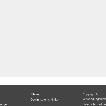
Sitemap
Copyright &
Verwendungshinw
Gewinnspielrichtlinien
gungen
Datenschutzerklä