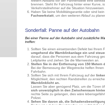
Metern Abstand vor der Pannenstelle eine Blinkw
brennen. Steht Ihr Fahrzeug hinter einer Kurve, i
Verkehrsteilnehmer auf die Situation hinzuweisen.
Haben Sie keine Mobilitätsgarantie oder sind kein
Fachwerkstatt
, um den weiteren Ablauf zu planen.
Sonderfall: Panne auf der Autobahn
Bei einer Panne auf der Autobahn sind zusätzliche 
treffen:
Sollten Sie einen einsetzenden Defekt bei Ihrem
umgehend die Warnblinkanlage ein und steuer
darauf, dass die Personen aus dem Fahrzeug geord
Leitplanke und ziehen Sie die Warnwesten an.
Stellen Sie in der Entfernung von 150 Metern 
Bei der Bemessung der Wegstrecke helfen Ihnen d
Fahrbahn.
Sollten Sie sich mit Ihrem Fahrzeug auf der
linken
Möglichkeit, den rechten Randstreifen zu erreich
Warnblinklicht an.
Lassen Sie aber genügend Platz, um die Türen öf
sich unverzüglich in den Zwischenraum hinter 
rechte Seite zu gelangen, dies wäre lebensgefähr
Polizei.
Sehen Sie davon ab, die Schadensbeseitigung