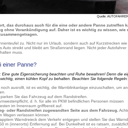
Quelle: AUTOFAHRE
ort, das durchaus auch für die eine oder andere Panne zutreffen 
ug ohne Vorankündigung auf. Daher ist es wichtig zu wissen, wie
l zusammengetragen.
nnenteufel zu. Nicht nur im Urlaub, sondern auch auf Kurzstrecken wie
 Auto streikt und bleibt am Straßenrand liegen. Nicht jeder Autofahrer 
erhalten muss.
ei einer Panne?
nd: Eine gute Eigensicherung beachten und Ruhe bewahren! Denn die e
s wichtig, einen kühlen Kopf zu behalten. Beachten Sie folgende Regeln:
ch ausrollt, ist es wichtig, die Warnblinkanlage einzuschalten, um a
en.
parken Sie das Fahrzeug auf dem Randstreifen.
nwestenpflicht, d. h. für alle im PKW befindlichen Personen müssen
ten im Innenraum griffbereit auf.
eg- oder Randstreifen zugewandten Seite aus dem Fahrzeug.
Acht
den Wagen verlassen können.
apptem Warndreieck dem Verkehr entgegen und stellen Sie das Warnd
0 m (innerorts) Entfernung auf. Bei Dunkelheit ist es ratsam, zusätzlic