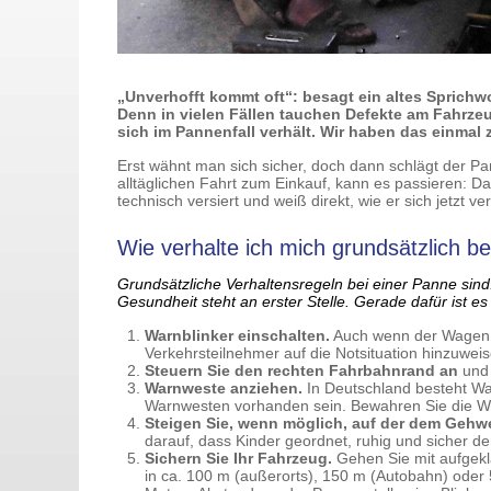
„Unverhofft kommt oft“: besagt ein altes Sprichw
Denn in vielen Fällen tauchen Defekte am Fahrze
sich im Pannenfall verhält. Wir haben das einma
Erst wähnt man sich sicher, doch dann schlägt der Pa
alltäglichen Fahrt zum Einkauf, kann es passieren: Das
technisch versiert und weiß direkt, wie er sich jetzt v
Wie verhalte ich mich grundsätzlich b
Grundsätzliche Verhaltensregeln bei einer Panne si
Gesundheit steht an erster Stelle. Gerade dafür ist e
Warnblinker einschalten.
Auch wenn der Wagen no
Verkehrsteilnehmer auf die Notsituation hinzuweis
Steuern Sie den rechten Fahrbahnrand an
und 
Warnweste anziehen.
In Deutschland besteht War
Warnwesten vorhanden sein. Bewahren Sie die Wes
Steigen Sie, wenn möglich, auf der dem Gehw
darauf, dass Kinder geordnet, ruhig und sicher 
Sichern Sie Ihr Fahrzeug.
Gehen Sie mit aufgekl
in ca. 100 m (außerorts), 150 m (Autobahn) oder 5