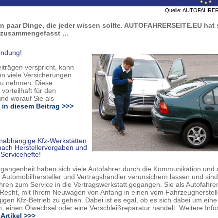
Quelle: AUTOFAHRE
ein paar Dinge, die jeder wissen sollte. AUTOFAHRERSEITE.EU hat 
ie zusammengefasst …
indung!
iträgen verspricht, kann
enn viele Versicherungen
 zu nehmen. Diese
orteilhaft für den
nd worauf Sie als
in diesem Beitrag >>>
unabhängige Kfz-Werkstätten
nach Herstellervorgaben und
Servicehefte!
rgangenheit haben sich viele Autofahrer durch die Kommunikation und
 Automobilhersteller und Vertragshändler verunsichern lassen und sind
hren zum Service in die Vertragswerkstatt gegangen. Sie als Autofahre
Recht, mit Ihrem Neuwagen von Anfang in einen vom Fahrzeugherstell
gen Kfz-Betrieb zu gehen. Dabei ist es egal, ob es sich dabei um eine
n, einen Ölwechsel oder eine Verschleißreparatur handelt. Weitere Inf
Artikel >>>