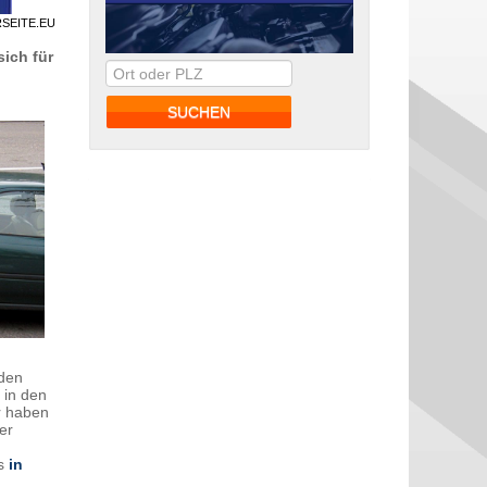
RSEITE.EU
sich für
 den
 in den
r haben
er
os
in