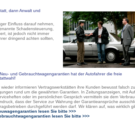
tatt, dann Anwalt und
ger Einfluss darauf nehmen,
ogenannte Schadensteuerung,
ert, ist jedoch nicht immer
hrer dringend achten sollten,
 Neu- und Gebrauchtwagengarantien hat der Autofahrer die freie
attwahl!
wieder informieren Vertragswerkstätten ihre Kunden bewusst falsch z
ungen rund um die gewährten Garantien. In Zeitungsanzeigen, mit Au
rviceheften oder im persönlichen Gespräch vermitteln sie dem Verbra
ndruck, dass der Service zur Wahrung der Garantieansprüche ausschli
tragsbetrieben durchgeführt werden darf. Wir klären auf, was wirklich gil
euwagengarantien lesen Sie bitte >>>
ebrauchtwagengarantien lesen Sie bitte >>>