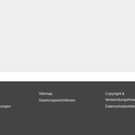
Sitemap
Copyright &
Verwendungshinw
Gewinnspielrichtlinien
gungen
Datenschutzerklä