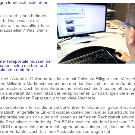
ngen lohnt sich nicht, denn
klickt und schon befindet
rb. Doch was ist mit
ie online bestellten Teile
 herausstellen? Was, wenn
ine-Teileportale müssen bei
haften Teilen die Ein- und
kosten erstatten.
mehr Autoteile-Onlineportale locken mit Teilen zu Billigpreisen. Versuch
em Milliarden-Markt mitzuverdienen und das Geschäft mit dem Autofah
 zu machen. Doch für den Verbraucher stellt sich die Situation oftmals 
 als erwartet dar, denn statt der versprochenen Einsparungen bei eine
ell notwendigen Reparatur, drohen viele Nachteile.
 bei defekten Teilen, die privat bei Online-Teilehändlern gekauft wurden
matisch, angefallene Ein-und Ausbaukosten bei Händler zurückzuforder
fsportale stellen sich quer und lassen es auf einen Rechtsstreit anko
ie Rechtslage ist eindeutig: Der BGH entschied mit dem Urteil vom 17.
 1 BGB europarechtskonform dahingehend auszulegen ist, dass bei Bete
 der Verkäufer auch Ein- und Ausbaukosten zu tragen hat.