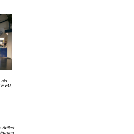
 als
TE.EU,
 Artikel:
Europa;