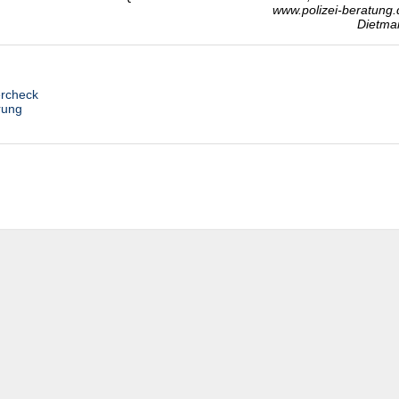
www.polizei-beratung.
Dietma
ercheck
rung