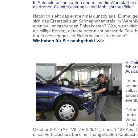
5. Autoteile online kaufen und mit in die Werkstatt bri
es drohen Gewährleistungs- und Mobilitätsausfälle!
Natürlich sieht das erst einmal günstig aus: Einmal ge
sich das Ersatzteil zum Schnäppchenpreis im Warenko
eventuell entstehenden Folgekosten? Was, wenn sich d
als billige Kopien, defekte oder nicht passende Teile
durch diese sogar ein Sicherheitsrisiko entsteht?
Wir haben für Sie nachgehakt >>>
6. Onl
fehler
Ausbau
Immer 
an ein
selbst
anders
eventu
Gerade
proble
Verkau
Doch d
Oktober 2012 (Az.: VIII ZR 226/11), dass § 439 Abs.
eines Verbrauchers bei einer mangelhaften Kaufsache