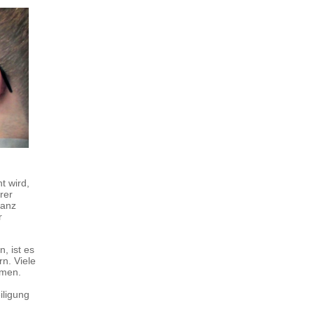
t wird,
rer
ganz
r
, ist es
n. Viele
mmen.
iligung