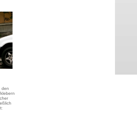
u den
fklebern
ucher
eßlich
t: