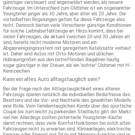
günstiger versteuert und angemeldet werden, als neuere
Fahrzeuge. Im Unterschied zum Oldtimer ist ein sogenannter
Youngtimer jünger als 30 Jahre, aber älter als 20 Jahre. Die
vorteilhaften Regelungen gelten für diese Fahrzeuge also
nicht. Dennoch bieten viele Versicherer günstige Konditionen
für solche Liebhaberfahrzeuge an. Hinzu kommt, dass bei
vielen Fahrzeugen, die aktuell zwischen 20 und 30 Jahren alt
sind, bereits recht moderne Motoren und ein
Abgasreinigungssystem mit geregeltem Katalysator verbaut
ist. Daher sind Autos mit Otto-Motoren und üblichen
Hubraumgrößen aus den betreffenden Baujahren häufig
sogar günstiger in der Steuer, als ein 'echter' Oldtimer mit H-
Kennzeichen.
Kann ein altes Auto alltagstauglich sein?
Bei der Frage nach der Alltagstauglichkeit eines älteren
Fahrzeugs spielen natürlich die individuellen Bedürfnisse des
Besitzers und die Vor- und Nachteile des gewählten Modells
eine Rolle. Vom familientauglichen Kombi über das sportliche
Coupé bis zum leicht zu parkenden Stadtauto gibt der Markt
viel her. Allerdings sollten potentielle Youngtimer-Käufer
damit rechnen, dass viele Komfortfunktionen bei solch alten
Fahrzeugen nicht zu erwarten sind. Klimaanlagen, elektrische
Fenster oder Spiegel und Sitze mit Memory-Funktion sind je