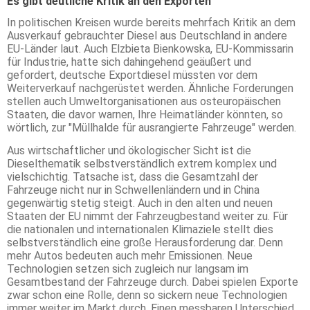
Es gibt deutliche Kritik an den Exporten
In politischen Kreisen wurde bereits mehrfach Kritik an dem
Ausverkauf gebrauchter Diesel aus Deutschland in andere
EU-Länder laut. Auch Elzbieta Bienkowska, EU-Kommissarin
für Industrie, hatte sich dahingehend geäußert und
gefordert, deutsche Exportdiesel müssten vor dem
Weiterverkauf nachgerüstet werden. Ähnliche Forderungen
stellen auch Umweltorganisationen aus osteuropäischen
Staaten, die davor warnen, Ihre Heimatländer könnten, so
wörtlich, zur "Müllhalde für ausrangierte Fahrzeuge" werden.
Aus wirtschaftlicher und ökologischer Sicht ist die
Dieselthematik selbstverständlich extrem komplex und
vielschichtig. Tatsache ist, dass die Gesamtzahl der
Fahrzeuge nicht nur in Schwellenländern und in China
gegenwärtig stetig steigt. Auch in den alten und neuen
Staaten der EU nimmt der Fahrzeugbestand weiter zu. Für
die nationalen und internationalen Klimaziele stellt dies
selbstverständlich eine große Herausforderung dar. Denn
mehr Autos bedeuten auch mehr Emissionen. Neue
Technologien setzen sich zugleich nur langsam im
Gesamtbestand der Fahrzeuge durch. Dabei spielen Exporte
zwar schon eine Rolle, denn so sickern neue Technologien
immer weiter im Markt durch. Einen messbaren Unterschied