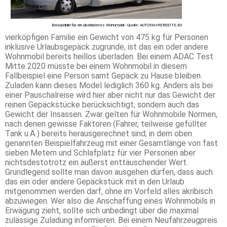
Beispielbild für ein überladenes Wohnmobil - Quelle: AUTOFAHRERSEITE.EU
vierköpfigen Familie ein Gewicht von 475 kg für Personen
inklusive Urlaubsgepäck zugrunde, ist das ein oder andere
Wohnmobil bereits heillos überladen. Bei einem ADAC Test
Mitte 2020 müsste bei einem Wohnmobil in diesem
Fallbeispiel eine Person samt Gepäck zu Hause bleiben.
Zuladen kann dieses Model lediglich 360 kg. Anders als bei
einer Pauschalreise wird hier aber nicht nur das Gewicht der
reinen Gepäckstücke berücksichtigt, sondern auch das
Gewicht der Insassen. Zwar gelten für Wohnmobile Normen,
nach denen gewisse Faktoren (Fahrer, teilweise gefüllter
Tank u.Ä.) bereits herausgerechnet sind; in dem oben
genannten Beispielfahrzeug mit einer Gesamtlänge von fast
sieben Metern und Schlafplatz für vier Personen aber
nichtsdestotrotz ein äußerst enttäuschender Wert.
Grundlegend sollte man davon ausgehen dürfen, dass auch
das ein oder andere Gepäckstück mit in den Urlaub
mitgenommen werden darf, ohne im Vorfeld alles akribisch
abzuwiegen. Wer also die Anschaffung eines Wohnmobils in
Erwägung zieht, sollte sich unbedingt über die maximal
zulässige Zuladung informieren. Bei einem Neufahrzeugpreis