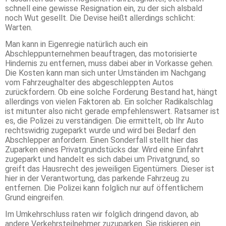
schnell eine gewisse Resignation ein, zu der sich alsbald
noch Wut gesellt. Die Devise heißt allerdings schlicht:
Warten.
Man kann in Eigenregie natürlich auch ein
Abschleppunternehmen beauftragen, das motorisierte
Hindernis zu entfernen, muss dabei aber in Vorkasse gehen.
Die Kosten kann man sich unter Umständen im Nachgang
vom Fahrzeughalter des abgeschleppten Autos
zurückfordern. Ob eine solche Forderung Bestand hat, hängt
allerdings von vielen Faktoren ab. Ein solcher Radikalschlag
ist mitunter also nicht gerade empfehlenswert. Ratsamer ist
es, die Polizei zu verständigen. Die ermittelt, ob Ihr Auto
rechtswidrig zugeparkt wurde und wird bei Bedarf den
Abschlepper anfordern. Einen Sonderfall stellt hier das
Zuparken eines Privatgrundstücks dar. Wird eine Einfahrt
zugeparkt und handelt es sich dabei um Privatgrund, so
greift das Hausrecht des jeweiligen Eigentümers. Dieser ist
hier in der Verantwortung, das parkende Fahrzeug zu
entfernen. Die Polizei kann folglich nur auf öffentlichem
Grund eingreifen.
Im Umkehrschluss raten wir folglich dringend davon, ab
andere Verkehrsteilnehmer zuzuparken. Sie riskieren ein