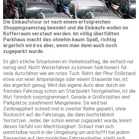
Die Einkaufstour ist nach einem erfolgreichen
Shoppingsamstag beendet und die Einkäufe wollen im
Kofferraum verstaut werden. Im völlig überfüllten
Parkhaus macht das ohnehin kaum Spaß, richtig
ärgerlich wird es aber, wenn man dann auch noch
zugeparkt wurde.
Es gibt etliche Situationen im Verkehrsalltag, die einfach nur
nervig sind. Nicht Weiterfahren zu können funktioniert für
viele Autofahrer wie ein rotes Tuch. Rührt der Pkw-Stillstand
etwa von einer Ampelanlage oder einem Stauende her, ist
das ärgerlich genug. Wird das eigene Auto aber durch ein
fremdes Fahrzeug schon am Startpunkt festgehalten, ist die
Wut förmlich vorprogrammiert. Gerade in Großstädten sind
Parkplätze zunehmend Mangelware. Da wird bei
Zeitknappheit schnell mal in zweiter Reihe geparkt, ohne
Rücksicht auf die Fahrzeuge, die dann buchstäblich
festsitzen. Jeder, der schon einmal zugeparkt wurde, kennt
dieses Gefühl von Machtlosigkeit. Schaut man sich
unmittelbar noch in der Umgebung um und hofft bei jedem
Passanten auf den möglichen Fahrzeughalter, stellt sich