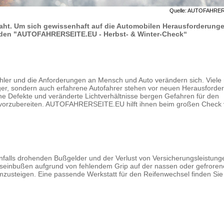
Quelle: AUTOFAHRE
 naht. Um sich gewissenhaft auf die Automobilen Herausforderung
ie den "AUTOFAHRERSEITE.EU - Herbst- & Winter-Check“
kühler und die Anforderungen an Mensch und Auto verändern sich. Viele
nger, sondern auch erfahrene Autofahrer stehen vor neuen Herausforde
he Defekte und veränderte Lichtverhältnisse bergen Gefahren für den
 gut vorzubereiten. AUTOFAHRERSEITE.EU hilft ihnen beim großen Check 
nfalls drohenden Bußgelder und der Verlust von Versicherungsleistun
itseinbußen aufgrund von fehlendem Grip auf der nassen oder gefrore
mzusteigen. Eine passende Werkstatt für den Reifenwechsel finden Si