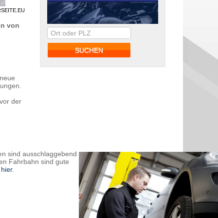
RSEITE.EU
en von
 neue
rungen.
vor der
gen sind ausschlaggebend
nen Fahrbahn sind gute
e
hier
.