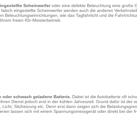
ingestellte Scheinwerfer
oder eine defekte Beleuchtung eine große G
ch falsch eingestellte Scheinwerfer werden auch die anderen Verkehrste
en Beleuchtungseinrichtungen, wie das Tagfahrlicht und die Fahrtricht
 Ihrem freien Kfz-Meisterbetrieb.
te oder schwach geladene Batterie.
Dabei ist die Autobatterie oft scho
ren Dienst jedoch erst in der kühlen Jahreszeit. Grund dafür ist der 
Licht, Sitzheizung etc. Denn erst dann zeigen sich die Belastungsgre
terien lassen sich mit einem Spannungsmessgerät oder direkt bei der fr