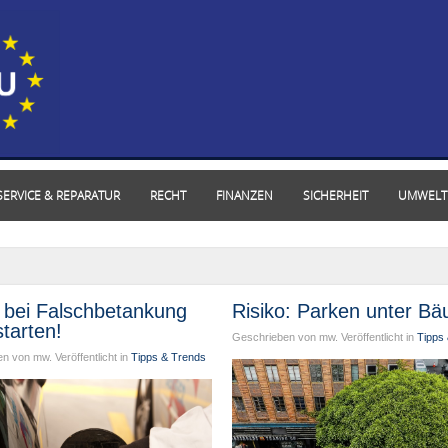
SERVICE & REPARATUR
RECHT
FINANZEN
SICHERHEIT
UMWELT
 bei Falschbetankung
Risiko: Parken unter B
starten!
Geschrieben von mw. Veröffentlicht in
Tipps
n von mw. Veröffentlicht in
Tipps & Trends