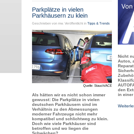
Parkplätze in vielen
Parkhäusern zu klein
Geschrieben von mw. Veröffentlicht in
Tipps & Trends
Nicht n
Autos, 
Reparat
Sicherh
Zubehör
Klassif
AUTOF
Quelle: Stauch/ACE
den Extr
in eine
Als hätten wir es nicht schon immer
gewusst: Die Parkplätze in vielen
deutschen Parkhäusern sind im
Weiterl
Verhältnis zu den Abmessungen
moderner Fahrzeuge nicht mehr
kompatibel und schlichtweg zu klein.
Doch wie viele Parkhäuser sind
betroffen und wo liegen die
Schwächen?