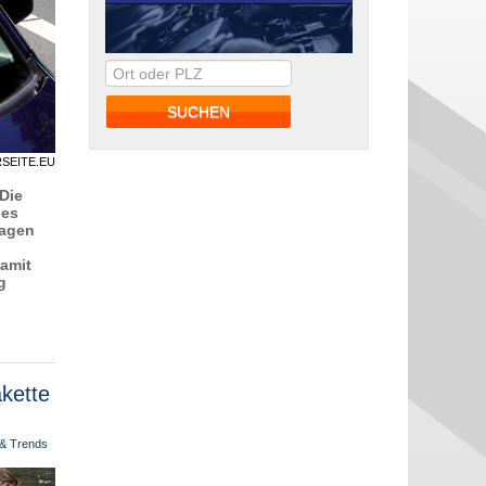
RSEITE.EU
 Die
 es
sagen
amit
g
akette
 & Trends