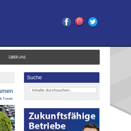
ÜBER UNS
Suche
äumen
 & Trends