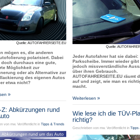
Quelle: AUTOFAHRERSEITE.EU
Quelle: AUTOFAHRE
en mögen es, die anderen
Jeder Autofahrer hat sie dabei:
utofolierung polarisiert. Dabei
Parkscheibe. Immer wieder gibt
 doch durchaus eine gute,
jedoch missverständliche Aus
rte Möglichkeit zur
über ihren Gebrauch.
nerung oder als Alternative zur
AUTOFAHRERSEITE.EU räumt d
olllackierung des eigenen Autos
auf und zeigt, wie man es richti
der etwa nicht?
macht.
esen
Weiterlesen
-Z: Abkürzungen rund
Wie lese ich die TÜV-Pl
uto
richtig?
n von mw. Veröffentlicht in
Tipps & Trends
Geschrieben von mw. Veröffentlicht in
Tipps