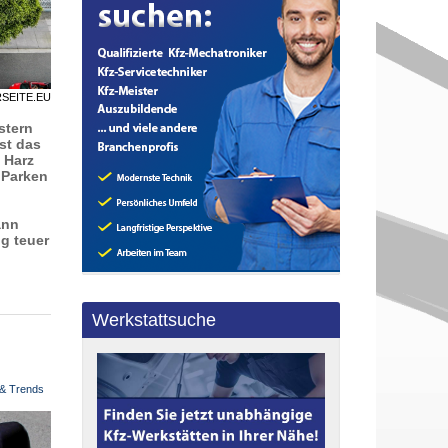
RSEITE.EU
stern
st das
 Harz
 Parken
ann
ig teuer
Werkstattsuche
 & Trends