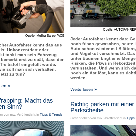
Quelle: AUTOFAHRE
Quelle: Meliha Sarper/ACE
Jeder Autofahrer kennt das: Ge
noch frisch gewaschen, heute i
her Autofahrer kennt das aus
Auto schon wieder mit Blättern,
xis: Unkonzentriert oder
und Vogelkot verschmutzt. Das
kt tankt man sein Fahrzeug
unter Bäumen birgt eine Menge
 bemerkt erst zu spät, dass der
Risiken, die Pkws in Rekordzeit
Treibstoff eingefüllt wurde.
verunstalten. Und wenn sich d
wie soll man sich verhalten,
noch ein Ast löst, kann es richt
jetzt zu tun?
werden.
esen
Weiterlesen
rapping: Macht das
Richtig parken mit einer
ren Sinn?
Parkscheibe
n von mw. Veröffentlicht in
Tipps & Trends
Geschrieben von mw. Veröffentlicht in
Tipps