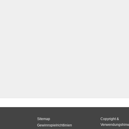
Sitemap
Copyright &
Verwendungshinw
Gewinnspielrichtlinien