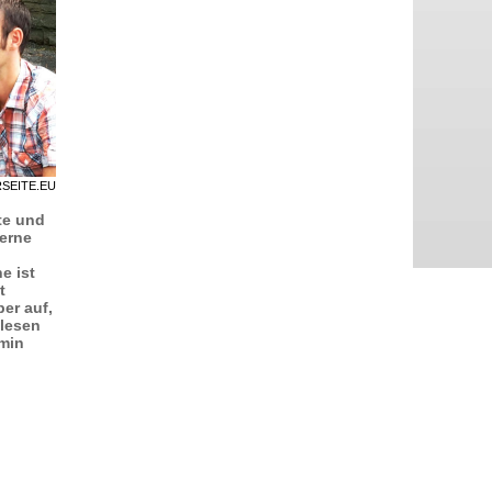
RSEITE.EU
te und
Ferne
e ist
t
ber auf,
 lesen
rmin