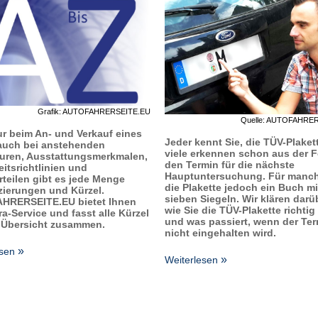
Grafik: AUTOFAHRERSEITE.EU
Quelle: AUTOFAHRE
ur beim An- und Verkauf eines
Jeder kennt Sie, die TÜV-Plaket
auch bei anstehenden
viele erkennen schon aus der 
uren, Ausstattungsmerkmalen,
den Termin für die nächste
eitsrichtlinien und
Hauptuntersuchung. Für manch
teilen gibt es jede Menge
die Plakette jedoch ein Buch mi
izierungen und Kürzel.
sieben Siegeln. Wir klären darü
AHRERSEITE.EU
bietet Ihnen
wie Sie die TÜV-Plakette richtig
a-Service und fasst alle Kürzel
und was passiert, wenn der Te
r Übersicht zusammen.
nicht eingehalten wird.
esen
Weiterlesen