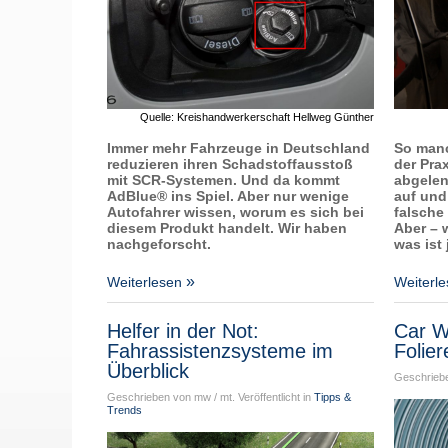
Quelle: Kreishandwerkerschaft Hellweg Günther
Immer mehr Fahrzeuge in Deutschland
So manc
reduzieren ihren Schadstoffausstoß
der Pra
mit SCR-Systemen. Und da kommt
abgelen
AdBlue® ins Spiel. Aber nur wenige
auf und
Autofahrer wissen, worum es sich bei
falsche 
diesem Produkt handelt. Wir haben
Aber – 
nachgeforscht.
was ist 
Weiterlesen
Weiterl
Helfer in der Not:
Car W
Fahrassistenzsysteme im
Folie
Überblick
Geschriebe
Geschrieben von mw / mt. Veröffentlicht in
Tipps &
Trends