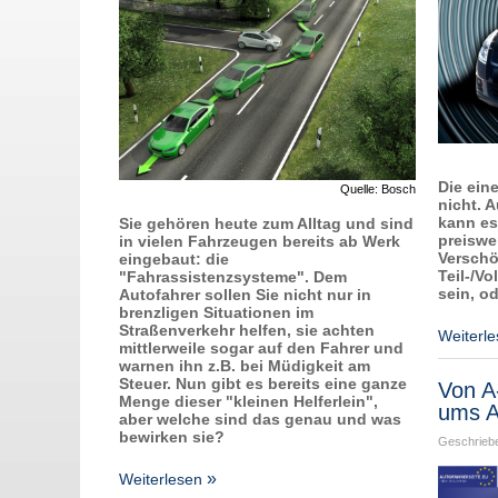
Die ein
Quelle: Bosch
nicht. A
kann es
Sie gehören heute zum Alltag und sind
preiswe
in vielen Fahrzeugen bereits ab Werk
Verschö
eingebaut: die
Teil-/V
"Fahrassistenzsysteme". Dem
sein, o
Autofahrer sollen Sie nicht nur in
brenzligen Situationen im
Straßenverkehr helfen, sie achten
Weiterl
mittlerweile sogar auf den Fahrer und
warnen ihn z.B. bei Müdigkeit am
Steuer. Nun gibt es bereits eine ganze
Von A
Menge dieser "kleinen Helferlein",
ums A
aber welche sind das genau und was
bewirken sie?
Geschriebe
Weiterlesen